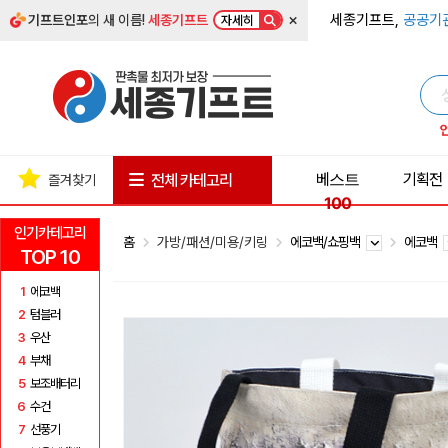
×
세종기프트,
공공기
기프트인포
의 새 이름!
세종기프트
자세히
베스트
기획전
전체 카테고리
즐겨찾기
100
인기카테고리
홈
가방/패션/미용/키링
에코백/쇼핑백
에코백
TOP 10
1
에코백
2
텀블러
3
우산
4
부채
5
보조배터리
6
수건
7
선풍기