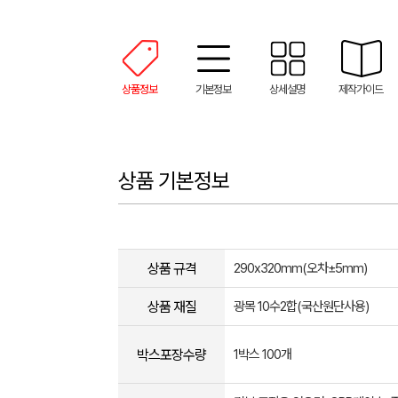
상품정보
기본정보
상세설명
제작가이드
상품 기본정보
상품 규격
290x320mm(오차±5mm​)
상품 재질
광목 10수2합(국산원단사용)
박스포장수량
1박스 100개