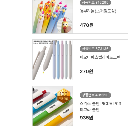
상품번호 812295
앵부리볼(초저점도심)
470원
상품번호 673136
피오나파스텔라바노크펜
270원
상품번호 405120
스위스 볼펜 PIGRA P03
피그라 볼펜
935원