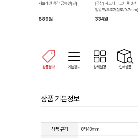
지브레인 육각 금속펜[핀]
(국산) 세도나 피코니들 3색 
일잉크/초초저점도/0.7mm
889원
334원
상품정보
기본정보
상세설명
인쇄샘플
상품 기본정보
상품 규격
8*148mm