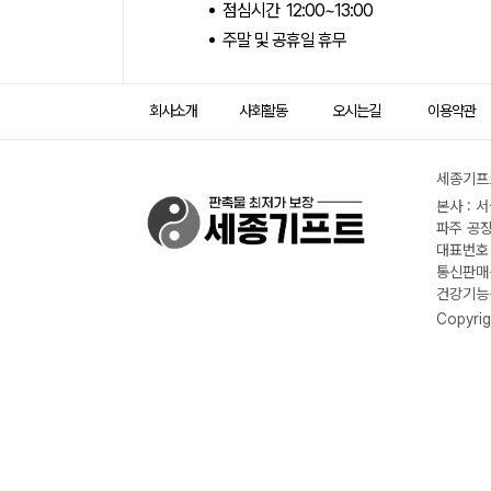
점심시간 12:00~13:00
주말 및 공휴일 휴무
회사소개
사회활동
오시는길
이용약관
세종기프트
본사 : 
파주 공장
대표번호 :
통신판매신
건강기능식
Copyrig