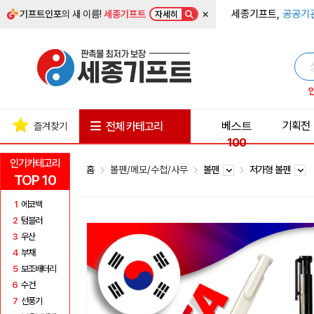
×
세종기프트,
공공기
기프트인포
의 새 이름!
세종기프트
자세히
베스트
기획전
전체 카테고리
즐겨찾기
100
인기카테고리
홈
볼펜/메모/수첩/사무
볼펜
저가형 볼펜
TOP 10
1
에코백
2
텀블러
3
우산
4
부채
5
보조배터리
6
수건
7
선풍기