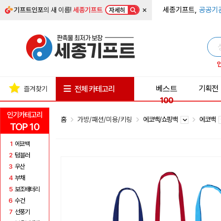
×
세종기프트,
공공기
기프트인포
의 새 이름!
세종기프트
자세히
베스트
기획전
전체 카테고리
즐겨찾기
100
인기카테고리
홈
가방/패션/미용/키링
에코백/쇼핑백
에코백
TOP 10
1
에코백
2
텀블러
3
우산
4
부채
5
보조배터리
6
수건
7
선풍기