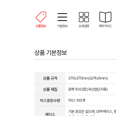
상품정보
기본정보
상세설명
제작가이드
상품 기본정보
상품 규격
370x370mm(오차±5mm)
상품 재질
광목 10수2합(국산원단사용)
박스포장수량
1박스 100개
기본 포장은 없으며, OPP케이스,
케이스