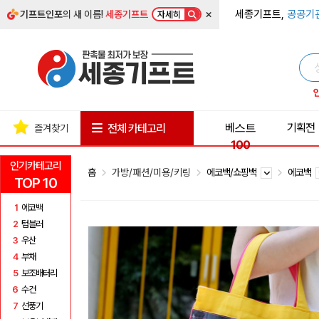
×
세종기프트,
공공기
기프트인포
의 새 이름!
세종기프트
자세히
베스트
기획전
전체 카테고리
즐겨찾기
100
인기카테고리
홈
가방/패션/미용/키링
에코백/쇼핑백
에코백
TOP 10
1
에코백
2
텀블러
3
우산
4
부채
5
보조배터리
6
수건
7
선풍기