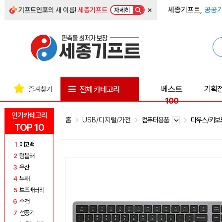
×
세종기프트,
공공기
기프트인포
의 새 이름!
세종기프트
자세히
베스트
기획
전체 카테고리
즐겨찾기
100
인기카테고리
홈
USB/디지털/가전
컴퓨터용품
마우스/키
TOP 10
1
에코백
2
텀블러
3
우산
4
부채
5
보조배터리
6
수건
7
선풍기