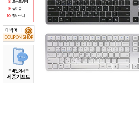
8
보온보냉백
9
물티슈
10
장바구니
대박머니
₩
COUPON
SHOP
모바일에서도
세종기프트