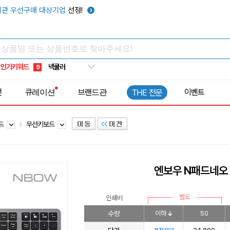
키캡
5
관 우선구매 대상기업
선정!
우산
6
텀블러
7
쿨토시
8
인기키워드
넥쿨러
9
타포린가방
10
전
큐레이션
브랜드관
이벤트
THE 전문
선풍기
1
보드
무선키보드
엔보우 N패드네오
별도
인쇄비
수량
이하
50