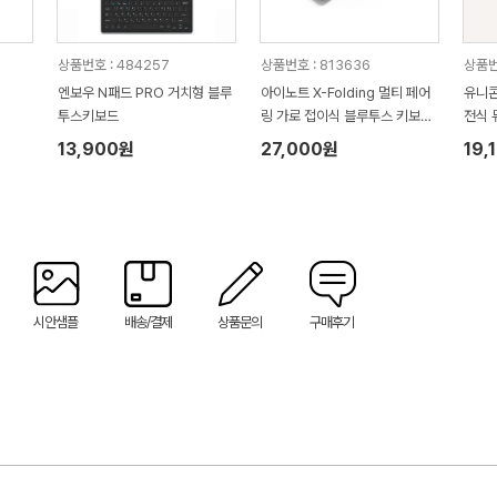
상품번호 : 484257
상품번호 : 813636
상품번
엔보우 N패드 PRO 거치형 블루
아이노트 X-Folding 멀티 페어
유니콘
투스키보드
링 가로 접이식 블루투스 키보드
전식 
XK805B
트 BK
13,900원
27,000원
19,
시안샘플
배송/결제
상품문의
구매후기