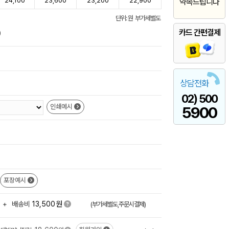
24,100
23,600
23,200
22,900
약속드립니다
단위: 원 부가세별도
카드 간편결제
)
상담전화
02) 500
인쇄예시
5900
포장예시
원
+
배송비
13,500
(부가세별도,주문시결제)