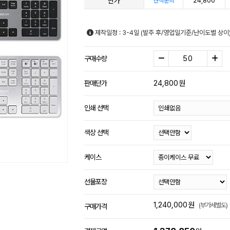
단가
24,800
견적문의
제작일정 : 3-4일 (발주 후/영업일기준/난이도별 상이
구매수량
24,800
원
판매단가
인쇄 선택
색상 선택
케이스
선물포장
1,240,000
원
(부가세별도)
구매가격