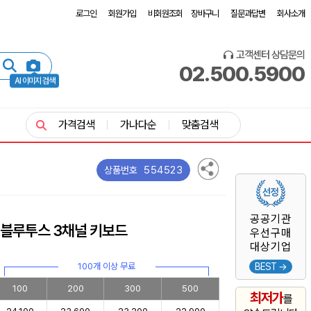
로그인
회원가입
비회원조회
장바구니
질문과답변
회사소개
고객센터 상담문의
02.500.5900
AI 이미지 검색
가격검색
가나다순
맞춤검색
554523
상품번호
공공기관
 블루투스 3채널 키보드
우선구매
대상기업
100개 이상 무료
BEST →
100
200
300
500
최저가
를