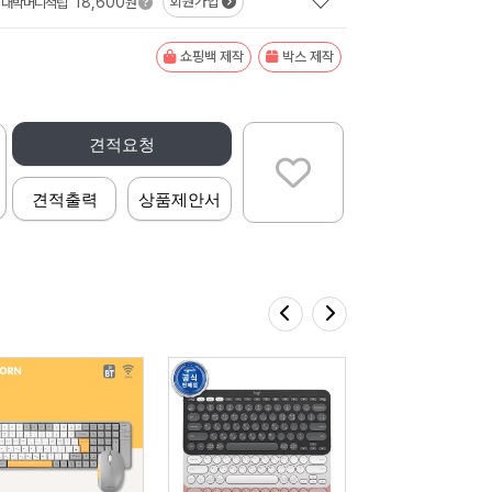
18,600
회원가입
대박머니적립
원
쇼핑백 제작
박스 제작
견적요청
견적출력
상품제안서