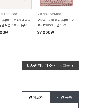
호 : 686860
상품번호 : 521486
 블루투스+2.4G 겸용 충
로지텍 코리아 정품 블루투스 키
듀얼 무선 키보드 마우스세
보드 K380S 페블키즈2
-1000SB
100원
37,000원
디자인 이미지 소스 무료제공 >
견적요청
시안등록