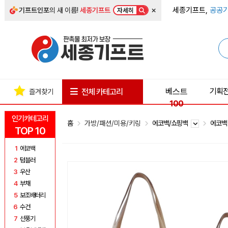
×
세종기프트,
공공기
기프트인포
의 새 이름!
세종기프트
자세히
베스트
기획
전체 카테고리
즐겨찾기
100
인기카테고리
홈
가방/패션/미용/키링
에코백/쇼핑백
에코
TOP 10
1
에코백
2
텀블러
3
우산
4
부채
5
보조배터리
6
수건
7
선풍기