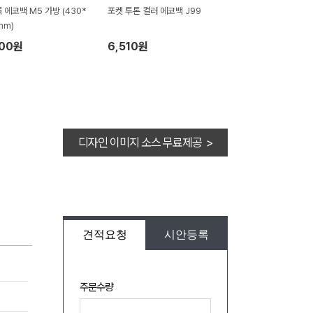
 에코백 M5 가방 (430*
포켓 투톤 컬러 에코백 J99
mm)
900원
6,510원
디자인 이미지 소스 무료제공 >
견적요청
시안등록
주문수량