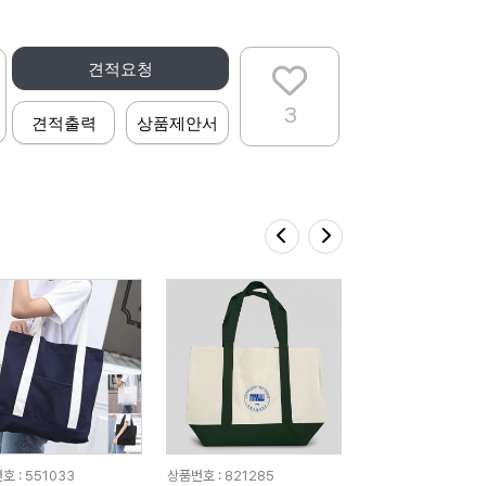
견적요청
3
견적출력
상품제안서
호 : 551033
상품번호 : 821285