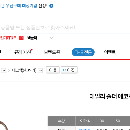
키캡
5
관 우선구매 대상기업
선정!
우산
6
텀블러
7
쿨토시
8
인기키워드
넥쿨러
9
타포린가방
10
전
큐레이션
브랜드관
이벤트
THE 전문
선풍기
1
백
에코백(실크인쇄)
데일리 숄더 에
수량
이하
30
50