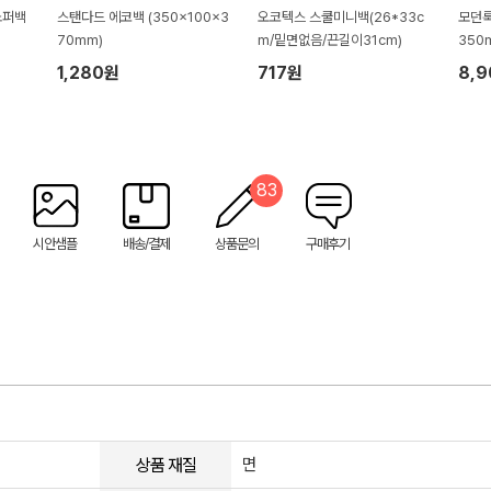
쇼퍼백
스탠다드 에코백 (350x100x3
오코텍스 스쿨미니백(26*33c
모던룩
70mm)
m/밑면없음/끈길이31cm)
350
1,280원
717원
8,
83
시안샘플
배송/결제
상품문의
구매후기
상품 재질
면