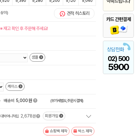
5,520
5,390
5,280
5,200
5,120
5,040
약속드립니다
 상이)
견적 히스토리
카드 간편결제
※ 재고 확인 후 주문해 주세요!
상담전화
02) 500
샘플
5900
케이스
원
+
배송비
5,000
(부가세별도,주문시결제)
2,678
회원가입
대박머니적립
원
쇼핑백 제작
박스 제작