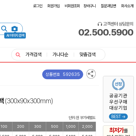
로그인
회원가입
비회원조회
장바구니
질문과답변
회사소개
고객센터 상담문의
02.500.5900
AI 이미지 검색
가격검색
가나다순
맞춤검색
592635
상품번호
공공기관
코백
(300x90x300mm)
우선구매
대상기업
BEST →
단위: 원 부가세별도
100
200
300
500
1,000
2,000
최저가
를