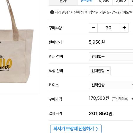
단가
5,950
5,690
견적문의
제작일정 : 시안확정 후 영업일 기준 5~7일 (난이도별
구매수량
5,950
원
판매단가
인쇄 선택
색상 선택
케이스
178,500
원
(부가세별도)
구매가격
201,850
결제금액
원
최저가 보장제 신청하기
〉