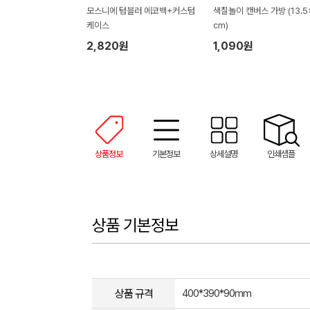
모스니에 텀블러 에코백+커스텀
색칠놀이 캔버스 가방 (13.5
케이스
cm)
2,820원
1,090원
상품정보
기본정보
상세설명
인쇄샘플
상품 기본정보
상품 규격
400*390*90mm