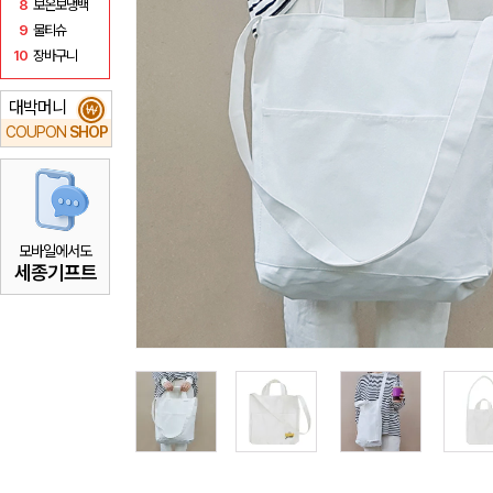
8
보온보냉백
9
물티슈
10
장바구니
대박머니
₩
COUPON
SHOP
모바일에서도
세종기프트