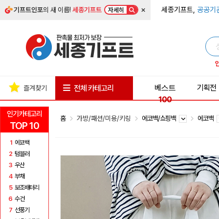
×
세종기프트,
공공기
기프트인포
의 새 이름!
세종기프트
자세히
베스트
기획전
전체 카테고리
즐겨찾기
100
인기카테고리
홈
가방/패션/미용/키링
에코백/쇼핑백
에코백
TOP 10
1
에코백
2
텀블러
3
우산
4
부채
5
보조배터리
6
수건
7
선풍기