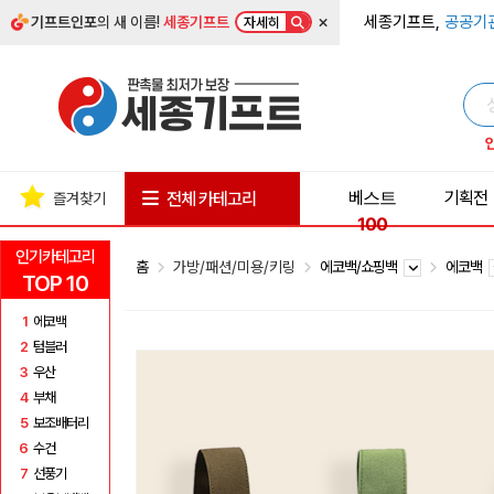
×
세종기프트,
공공기
기프트인포
의 새 이름!
세종기프트
자세히
베스트
기획전
전체 카테고리
즐겨찾기
100
인기카테고리
홈
가방/패션/미용/키링
에코백/쇼핑백
에코백
TOP 10
1
에코백
2
텀블러
3
우산
4
부채
5
보조배터리
6
수건
7
선풍기