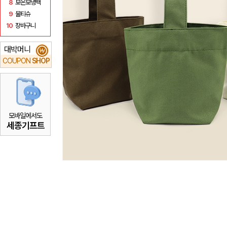
8
보온보냉백
9
물티슈
10
장바구니
대박머니
₩
COUPON
SHOP
모바일에서도
세종기프트