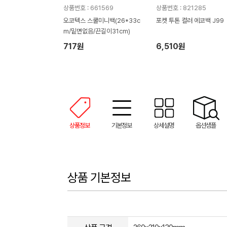
상품번호 : 661569
상품번호 : 821285
오코텍스 스쿨미니백(26*33c
포켓 투톤 컬러 에코백 J99
m/밑면없음/끈길이31cm)
717원
6,510원
상품정보
기본정보
상세설명
옵션샘플
상품 기본정보