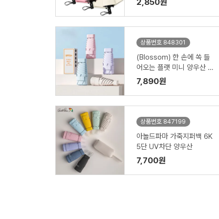
2,850원
상품번호 848301
(Blossom) 한 손에 쏙 들
어오는 플랫 미니 양우산 1
P
7,890원
상품번호 847199
아놀드파마 가죽지퍼백 6K
5단 UV차단 양우산
7,700원