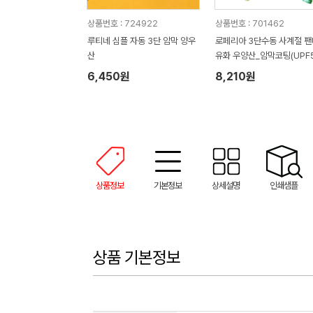
상품번호 : 724922
상품번호 : 701462
루티네 심플 자동 3단 암막 양우
로페리아 3단수동 사계절 팬
산
유화 우양산_암막코팅(UPF50
+)
6,450원
8,210원
상품정보
기본정보
상세설명
인쇄샘플
상품 기본정보