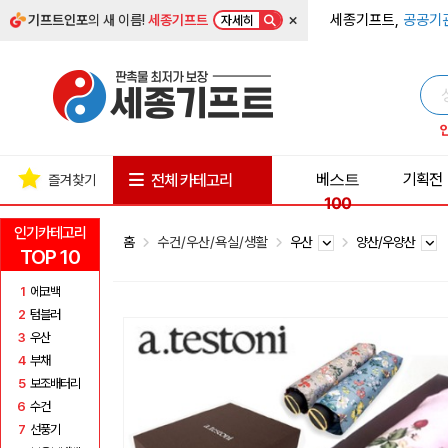
×
세종기프트,
공공기
기프트인포
의 새 이름!
세종기프트
자세히
베스트
기획전
전체 카테고리
즐겨찾기
100
인기카테고리
홈
수건/우산/욕실/생활
우산
양산/우양산
TOP 10
1
에코백
2
텀블러
3
우산
4
부채
5
보조배터리
6
수건
7
선풍기