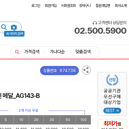
로그인
회원가입
비회원조회
장바구니
질문과답변
회사소개
고객센터 상담문의
02.500.5900
AI 이미지 검색
가격검색
가나다순
맞춤검색
674738
상품번호
공공기관
메달_AG143-B
우선구매
대상기업
2개 이상 무료
BEST →
5
10
20
30
50
100
최저가
를