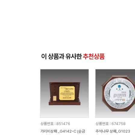
이 상품과 유사한
추천상품
상품번호 : 851476
상품번호 : 674758
가리비상패 _G4142-C (순금
주석나무 상패_G1023