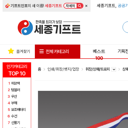
×
세종기프트,
공공기
기프트인포
의 새 이름!
세종기프트
자세히
베스트
기획
전체 카테고리
즐겨찾기
100
인기카테고리
홈
인쇄/휘장/뱃지/업장
휘장/상패/트로피
상
TOP 10
1
에코백
2
텀블러
3
우산
4
부채
5
보조배터리
6
수건
7
선풍기