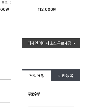
비용 별도)
200원
112,000원
디자인 이미지 소스 무료제공 >
견적요청
시안등록
주문수량