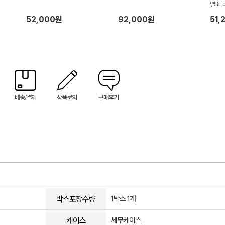
열쇠 
52,000원
92,000원
51,
배송/결제
상품문의
구매후기
박스포장수량
1박스 1개
케이스
세무케이스