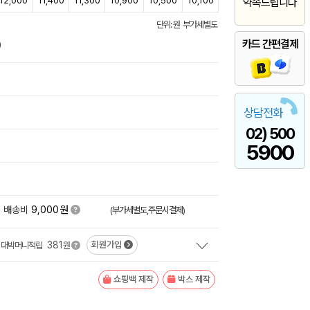
12,000
11,400
11,300
10,900
10,500
10,100
약속드립니다
단위: 원 부가세별도
카드 간편결제
)
상담전화
02) 500
5900
원
배송비
9,000
(부가세별도,주문시결제)
381
회원가입
대박머니적립
원
쇼핑백 제작
박스 제작