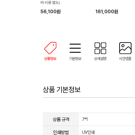
바 비용 별도)
56,100원
161,000원
상품정보
기본정보
상세설명
시안샘플
상품 기본정보
상품 규격
7*1
인쇄방법
UV인쇄