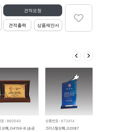
견적요청
견적출력
상품제안서
호 : 860540
상품번호 : 672414
 상패_G4159-B (순금
크리스탈상패_G2087