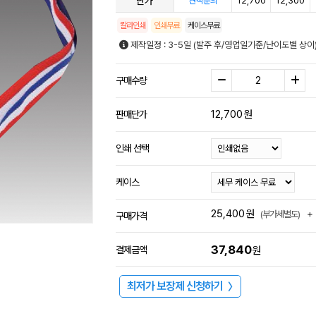
단가
12,700
12,300
견적문의
칼라인쇄
인쇄무료
케이스무료
제작일정 : 3-5일 (발주 후/영업일기준/난이도별 상이
구매수량
12,700
원
판매단가
인쇄 선택
케이스
25,400
원
+
(부가세별도)
구매가격
37,840
결제금액
원
최저가 보장제 신청하기
〉