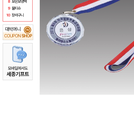
8
보온보냉백
9
물티슈
10
장바구니
대박머니
₩
COUPON
SHOP
모바일에서도
세종기프트