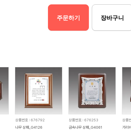
주문하기
장바구니
상품번호 : 676792
상품번호 : 676253
상품번
나무 상패_G4126
금속나무 상패_G4061
가리비