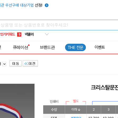
키캡
5
관 우선구매 대상기업
선정!
우산
6
텀블러
7
쿨토시
8
인기키워드
넥쿨러
9
타포린가방
10
전
큐레이션
브랜드관
이벤트
THE 전문
선풍기
1
패
크리스탈문진 
별도
인쇄비
수량
이하
2
3