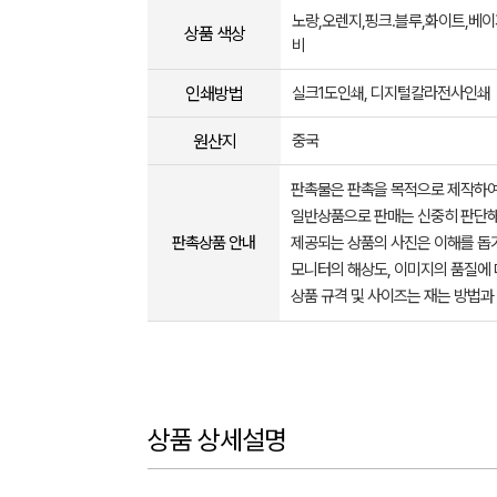
노랑,오렌지,핑크.블루,화이트,베이
상품 색상
비
인쇄방법
실크1도인쇄, 디지털칼라전사인쇄
원산지
중국
판촉물은 판촉을 목적으로 제작하여
일반상품으로 판매는 신중히 판단해
판촉상품 안내
제공되는 상품의 사진은 이해를 
모니터의 해상도, 이미지의 품질에 
상품 규격 및 사이즈는 재는 방법과
상품 상세설명