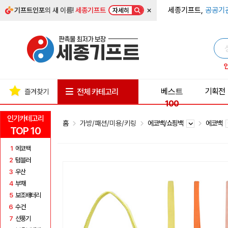
×
세종기프트,
공공기
기프트인포
의 새 이름!
세종기프트
자세히
베스트
기획전
전체 카테고리
즐겨찾기
100
인기카테고리
홈
가방/패션/미용/키링
에코백/쇼핑백
에코백
TOP 10
1
에코백
2
텀블러
3
우산
4
부채
5
보조배터리
6
수건
7
선풍기