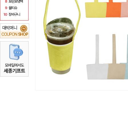
8
보온보냉백
9
물티슈
10
장바구니
대박머니
₩
COUPON
SHOP
모바일에서도
세종기프트