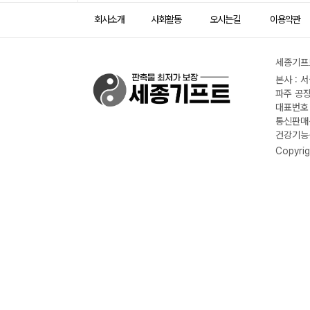
회사소개
사회활동
오시는길
이용약관
세종기프트
본사 : 
파주 공장
대표번호 :
통신판매신
건강기능식
Copyrig