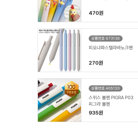
470원
상품번호 673136
피오나파스텔라바노크펜
270원
상품번호 405120
스위스 볼펜 PIGRA P03
피그라 볼펜
935원