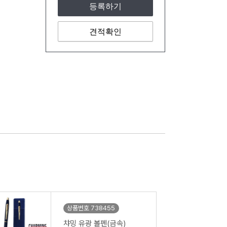
등록하기
견적확인
상품번호 738455
챠밍 유광 볼펜(금속)