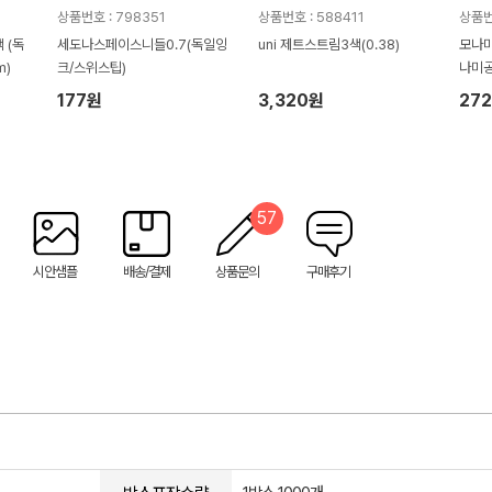
상품번호 : 798351
상품번호 : 588411
상품번
 (독
세도나스페이스니들0.7(독일잉
uni 제트스트림3색(0.38)
모나미 
m)
크/스위스팁)
나미
177원
3,320원
27
57
시안샘플
배송/결제
상품문의
구매후기