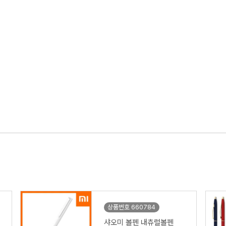
상품번호 660784
샤오미 볼펜 내츄럴볼펜