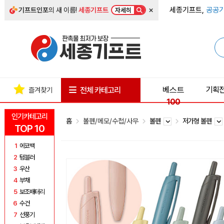
×
세종기프트,
공공기
기프트인포
의 새 이름!
세종기프트
자세히
베스트
기획
전체 카테고리
즐겨찾기
100
인기카테고리
홈
볼펜/메모/수첩/사무
볼펜
저가형 볼펜
TOP 10
1
에코백
2
텀블러
3
우산
4
부채
5
보조배터리
6
수건
7
선풍기