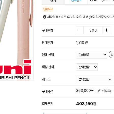
단가
1,210
1,160
1
견적문의
인쇄무료
제작일정 : 발주 후 7일 소요 예상 (영업일기준/난이도
구매수량
1,210
원
판매단가
인
인쇄 선택
색상 선택
케이스
363,000
원
(부가세별도)
구매가격
403,150
결제금액
원