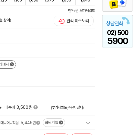
,120
1,100
1,080
1,070
1,050
1,040
단위: 원 부가세별도
별 상이)
견적 히스토리
상담전화
02) 500
5900
쇄예시
원
+
배송비
3,500
(부가세별도,주문시결제)
5,445
회원가입
대박머니적립
원