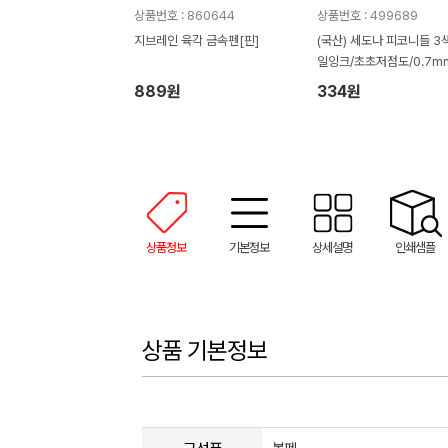
상품번호 : 860644
상품번호 : 499689
지브레인 육각 금속펜[핀]
(국산) 세도나 피코니들 3색
일잉크/초초저점도/0.7m
889원
334원
상품정보
기본정보
상세설명
인쇄샘플
상품 기본정보