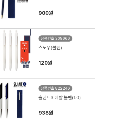
900원
상품번호 308666
스노우(볼펜)
120원
상품번호 822246
슬랜트3 메탈 볼펜(1.0)
938원