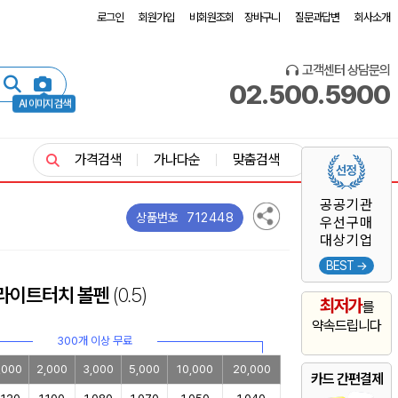
로그인
회원가입
비회원조회
장바구니
질문과답변
회사소개
고객센터 상담문의
02.500.5900
AI 이미지 검색
가격검색
가나다순
맞춤검색
공공기관
712448
상품번호
우선구매
대상기업
BEST →
 라이트터치 볼펜
(0.5)
최저가
를
약속드립니다
300개 이상 무료
,000
2,000
3,000
5,000
10,000
20,000
카드 간편결제