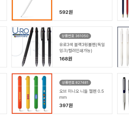
592원
상품번호 361050
유로3색 블랙3링볼펜(독일
잉크/컬러인쇄가능)
168원
상품번호 827481
오브 미니오 니들 젤펜 0.5
mm
397원