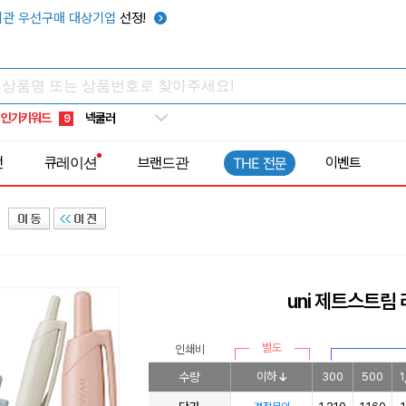
키캡
5
관 우선구매 대상기업
선정!
우산
6
텀블러
7
쿨토시
8
인기키워드
넥쿨러
9
타포린가방
10
전
큐레이션
브랜드관
이벤트
THE 전문
선풍기
1
uni 제트스트림
별도
인쇄비
수량
이하
300
500
1