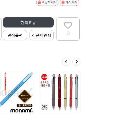
쇼핑백 제작
박스 제작
견적요청
3
견적출력
상품제안서