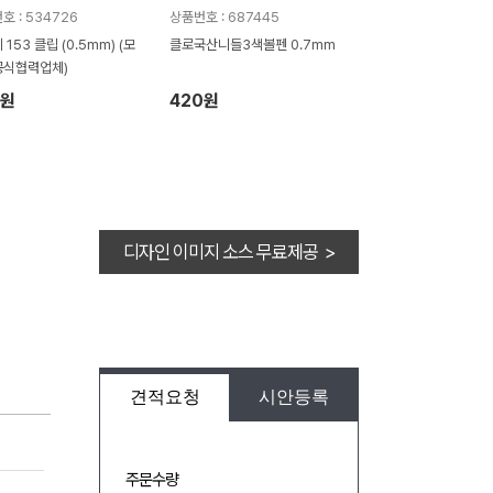
호 : 534726
상품번호 : 687445
153 클립 (0.5mm) (모
클로국산니들3색볼펜 0.7mm
공식협력업체)
2원
420원
디자인 이미지 소스 무료제공 >
견적요청
시안등록
주문수량