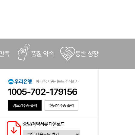
 만족
품질 약속
동반 성장
예금주: 세종기프트 주식회사
1005-702-179156
카드영수증 출력
현금영수증 출력
증빙/계약서류
다운로드