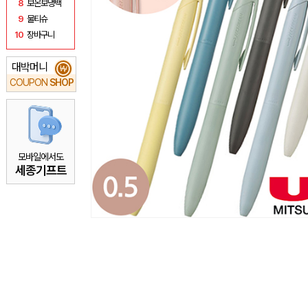
8
보온보냉백
9
물티슈
10
장바구니
대박머니
₩
COUPON
SHOP
모바일에서도
세종기프트