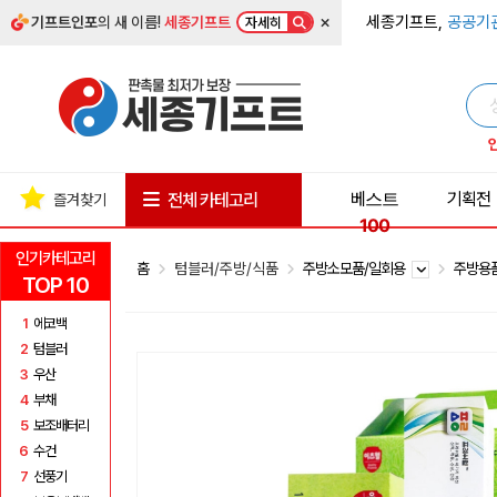
×
세종기프트,
공공기
기프트인포
의 새 이름!
세종기프트
자세히
베스트
기획전
전체 카테고리
즐겨찾기
100
인기카테고리
홈
텀블러/주방/식품
주방소모품/일회용
주방용
TOP 10
1
에코백
2
텀블러
3
우산
4
부채
5
보조배터리
6
수건
7
선풍기