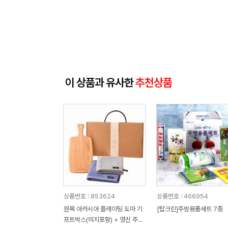
이 상품과 유사한
추천상품
상품번호 : 853624
상품번호 : 466954
원목 아카시아 플레이팅 도마 기
[탑크린]주방용품세트 7종
프트박스(띄지포함) + 영신 주방