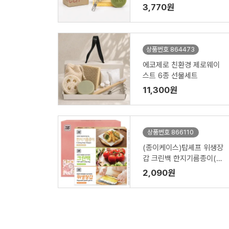
미 제로웨이스트키트
3,770원
상품번호 864473
에코제로 친환경 제로웨이
스트 6종 선물세트
11,300원
상품번호 866110
(종이케이스)탑셰프 위생장
갑 크린백 한지기름종이(3
종)
2,090원