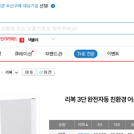
키캡
5
관 우선구매 대상기업
선정!
우산
6
텀블러
7
쿨토시
8
인기키워드
넥쿨러
9
타포린가방
10
전
큐레이션
브랜드관
이벤트
THE 전문
선풍기
1
리복
리복 3단 완전자동 친환경 어
수량
이하
50
100
2