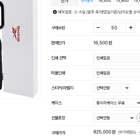
단가
16,500
15,800
15
견적문의
제작일정 : 2~5일 (발주 후/영업일기준/난이도별 상이
구매수량
16,500
원
판매단가
인쇄 선택
타올인쇄
스티커/라벨지
케이스
선물포장
825,000
원
(부가세별도)
구매가격