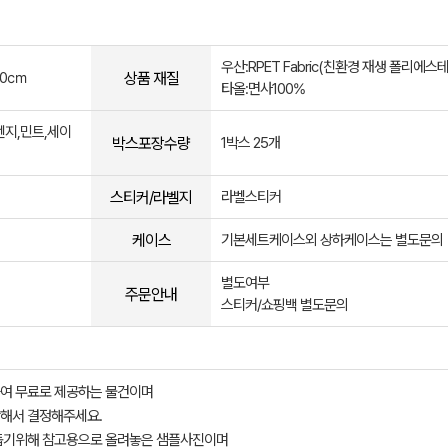
우산:RPET Fabric(친환경 재생 폴리에스테
상품 재질
×80㎝
타올:면사100%
렌지,민트,세이
박스포장수량
1박스 25개
스티커/라벨지
라벨스티커
케이스
기본세트케이스외 상하케이스는 별도문의
별도여부
주문안내
스티커/쇼핑백 별도문의
여 무료로 제공하는 물건이며
해서 결정해주세요.
돕기위해 참고용으로 올려놓은 샘플사진이며