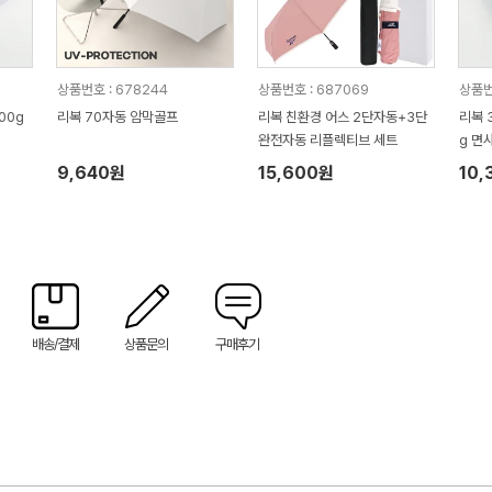
상품번호 : 678244
상품번호 : 687069
상품번
00g
리복 70자동 암막골프
리복 친환경 어스 2단자동+3단
리복 
완전자동 리플렉티브 세트
g 면
9,640원
15,600원
10,
배송/결제
상품문의
구매후기