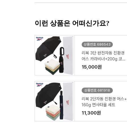
이런 상품은 어떠신가요?
상품번호 686543
리복 3단 완전자동 친환경
어스 카라비너+200g 코마
사타올 세트
15,000원
상품번호 681918
리복 2단자동 친환경 어스+
160g 면사타올 세트
11,300원