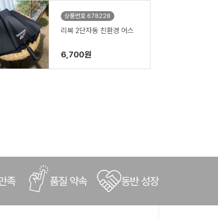
상품번호 678228
리복 2단자동 친환경 어스
6,700원
 만족
품질 약속
동반 성장