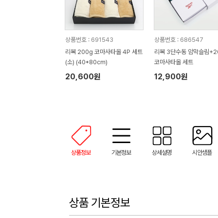
상품번호 : 691543
상품번호 : 686547
리복 200g 코마사타올 4P 세트
리복 3단수동 암막슬림+2
(소) (40*80㎝)
코마사타올 세트
20,600원
12,900원
상품정보
기본정보
상세설명
시안샘플
상품 기본정보