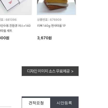
호 : 681096
상품번호 : 676909
3단수동 친환경 어스+140
리복 140g 면사타올 1P
사타올 세트
300원
3,670원
디자인 이미지 소스 무료제공 >
견적요청
시안등록