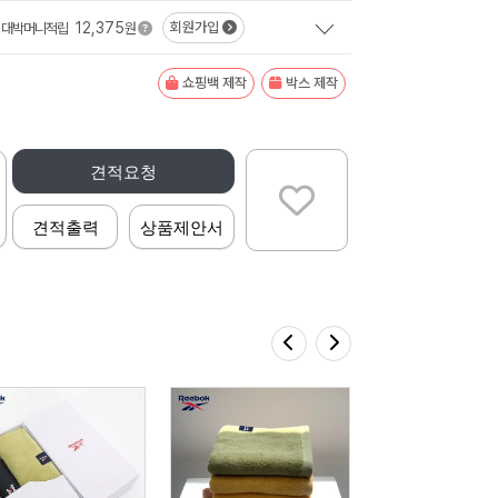
12,375
회원가입
대박머니적립
원
쇼핑백 제작
박스 제작
견적요청
견적출력
상품제안서