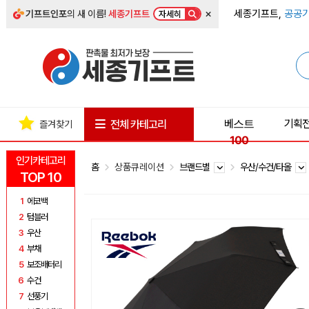
×
세종기프트,
공공기
기프트인포
의 새 이름!
세종기프트
자세히
베스트
기획
전체 카테고리
즐겨찾기
100
인기카테고리
홈
상품큐레이션
브랜드별
우산/수건/타올
TOP 10
1
에코백
2
텀블러
3
우산
4
부채
5
보조배터리
6
수건
7
선풍기