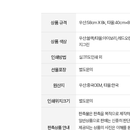
상품 규격
우산:58cm X 8k, 타올:40㎝
우산:블랙/타올:아이보리,레드오
상품 색상
지그린
인쇄방법
실크1도인쇄 외
선물포장
별도문의
원산지
우산:중국OEM, 타올:한국
인쇄위치크기
별도문의
판촉물은 판촉을 목적으로 제작하
일반상품으로 판매는 신중히 판단
판촉상품 안내
제공되는 상품의 사진은 이해를 