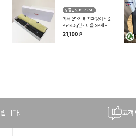
상품번호 697250
리복 2단자동 친환경어스 2
P+140g면사타올 2P세트
21,100원
드립니다!
고객