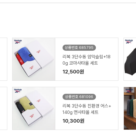
상품번호 685795
리복 3단수동 암막슬림+18
0g 코마사타올 세트
12,500원
상품번호 681096
리복 3단수동 친환경 어스+
140g 면사타올 세트
10,300원