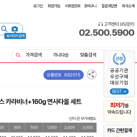
로그인
회원가입
비회원조회
장바구니
질문과답변
회사소개
고객센터 상담문의
02.500.5900
AI 이미지 검색
가격검색
가나다순
맞춤검색
공공기관
682015
상품번호
우선구매
대상기업
BEST →
스 카라비너+160g 면사타올 세트
최저가
를
약속드립니다
단위: 원 부가세별도
00
300
500
1,000
2,000
3,000
카드 간편결제