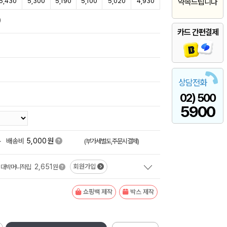
5,430
5,300
5,190
5,100
5,020
4,930
약속드립니다
)
카드 간편결제
상담전화
02) 500
5900
원
+
배송비
5,000
(부가세별도,주문시결제)
2,651
회원가입
대박머니적립
원
쇼핑백 제작
박스 제작