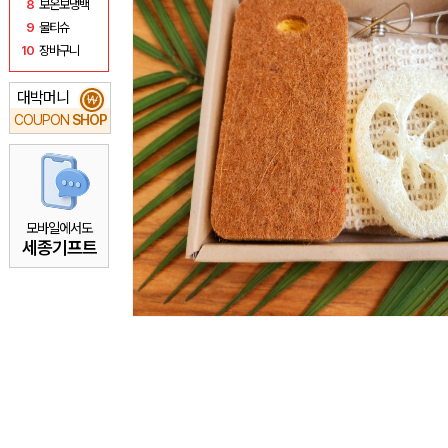
8
보온보냉백
9
물티슈
10
장바구니
대박머니
₩
COUPON
SHOP
모바일에서도
세종기프트