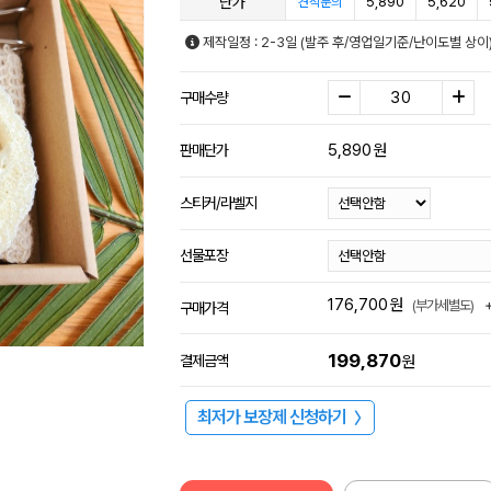
단가
5,890
5,620
견적문의
제작일정 : 2-3일 (발주 후/영업일기준/난이도별 상이
구매수량
5,890
원
판매단가
스티커/라벨지
선물포장
176,700
원
(부가세별도)
구매가격
199,870
결제금액
원
최저가 보장제 신청하기
〉