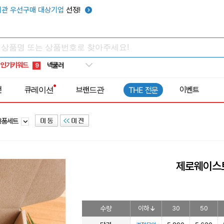
키캡
5
관 우선구매 대상기업
선정!
우산
6
텀블러
7
쿨토시
8
인기키워드
넥쿨러
9
타포린가방
10
전
큐레이션
브랜드관
이벤트
THE 전문
선풍기
1
용품세트
제로웨이스트
수량
이하
30
50