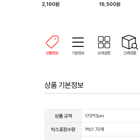
러시 설거지 수세미 일체형
2,190원
16,500원
장갑 1P 세트
상품정보
기본정보
상세설명
인쇄샘플
상품 기본정보
상품 규격
17.5*13cm
박스포장수량
1박스 70개