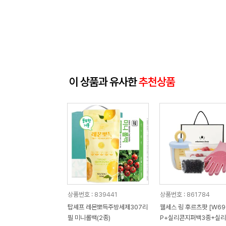
이 상품과 유사한
추천상품
상품번호 : 839441
상품번호 : 861784
탑셰프 레몬뽀득주방세제307리
웰세스 링 후르츠팟 [W690
필 미니롤백(2종)
P+실리콘지퍼백3종+실리