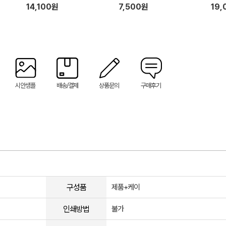
 고무
프 행주 + 기프트박스
생장갑,크린백,컬러지퍼백,물티
14,100원
7,500원
19,
슈50매)
시안샘플
배송/결제
상품문의
구매후기
구성품
제품+케이
인쇄방법
불가