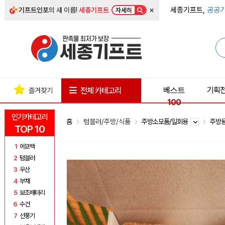
×
세종기프트,
공공기
기프트인포
의 새 이름!
세종기프트
자세히
베스트
기획
전체 카테고리
즐겨찾기
100
인기카테고리
홈
텀블러/주방/식품
주방소모품/일회용
주방
TOP 10
1
에코백
2
텀블러
3
우산
4
부채
5
보조배터리
6
수건
7
선풍기