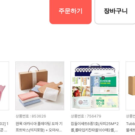
주문하기
장바구니
상품번호 : 853626
상품번호 : 756479
상품번
2] 1
원목 아카시아 플레이팅 도마 기
집들이세트6종1호(사피25M*2
Tub
콘 브
프트박스(띄지포함) + 오마샤리
롤,롤타입키친타올100매2롤,위
물세