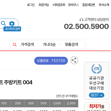
로그인
회원가입
비회원조회
장바구니
질문과답변
회사소개
고객센터 상담문의
02.500.5900
AI 이미지 검색
가격검색
가나다순
맞춤검색
753730
상품번호
공공기관
 주방키트 004
우선구매
대상기업
BEST →
단위: 원 부가세별도
100
200
300
500
1,000
2,000
최저가
를