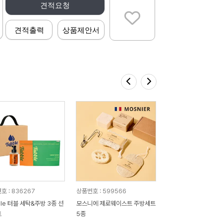
견적요청
견적출력
상품제안서
호 : 836267
상품번호 : 599566
ble 터블 세탁&주방 3종 선
모스니에 제로웨이스트 주방세트
트
5종