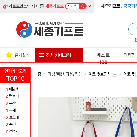
×
세종기프트,
공공기
기프트인포
의 새 이름!
세종기프트
자세히
베스트
기획전
전체 카테고리
즐겨찾기
100
인기카테고리
홈
가방/패션/미용/키링
에코백/쇼핑백
에코백
TOP 10
1
에코백
2
텀블러
3
우산
4
부채
5
보조배터리
6
수건
7
선풍기