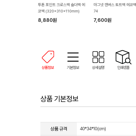
투톤 포인트 크로스백 숄더백 에
마그넷 캔버스 토트백 에코백
코백 (320x310x110mm)
74
8,880원
7,600원
상품정보
기본정보
상세설명
인쇄샘플
상품 기본정보
상품 규격
40*34*10(cm)