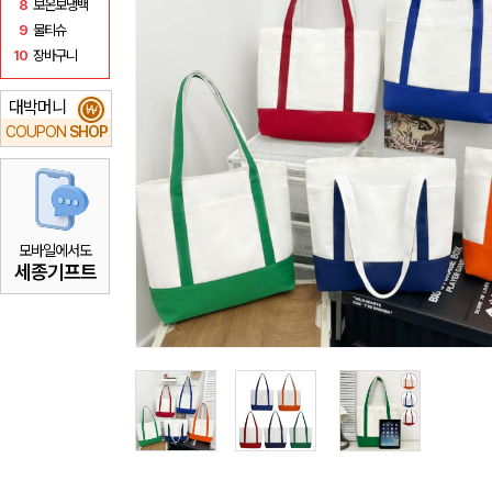
8
보온보냉백
9
물티슈
10
장바구니
대박머니
₩
COUPON
SHOP
모바일에서도
세종기프트