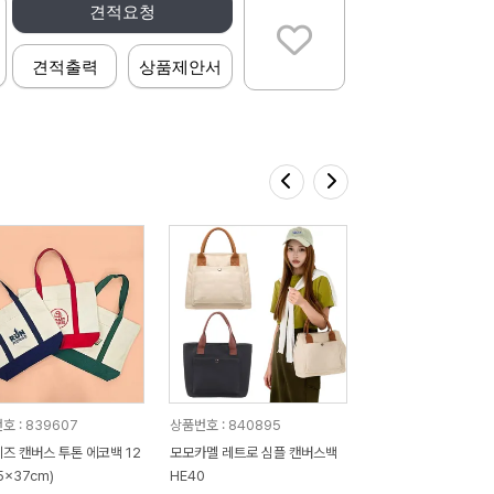
견적요청
견적출력
상품제안서
호 : 839607
상품번호 : 840895
즈 캔버스 투톤 에코백 12
모모카멜 레트로 심플 캔버스백
5x37cm)
HE40