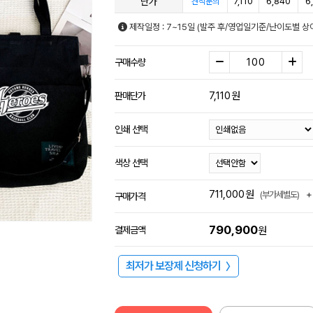
단가
7,110
6,840
6
견적문의
제작일정 : 7~15일 (발주 후/영업일기준/난이도별 상
구매수량
7,110
원
판매단가
인쇄 선택
색상 선택
711,000
원
+
(부가세별도)
구매가격
790,900
결제금액
원
최저가 보장제 신청하기
〉