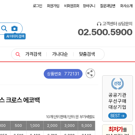
로그인
회원가입
비회원조회
장바구니
질문과답변
회사소개
고객센터 상담문의
02.500.5900
AI 이미지 검색
가격검색
가나다순
맞춤검색
772131
상품번호
공공기관
스 크로스 에코백
우선구매
대상기업
BEST →
10개 단위 판매 / 단위: 원 부가세별도
300
500
1,000
2,000
3,000
5,000
최저가
를