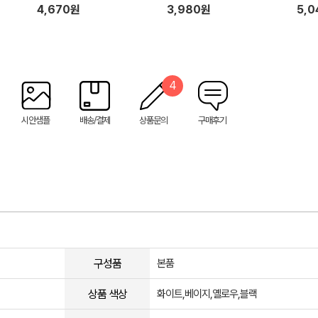
4,670원
3,980원
5,
4
시안샘플
배송/결제
상품문의
구매후기
구성품
본품
상품 색상
화이트,베이지,옐로우,블랙