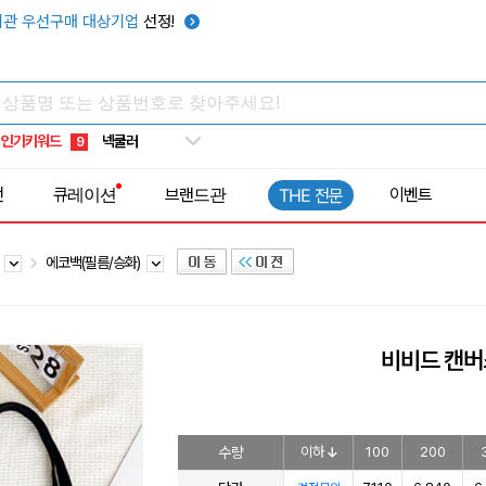
키캡
5
관 우선구매 대상기업
선정!
우산
6
텀블러
7
쿨토시
8
인기키워드
넥쿨러
9
타포린가방
10
전
큐레이션
브랜드관
이벤트
THE 전문
선풍기
1
백
에코백(필름/승화)
비비드 캔버
수량
이하
100
200