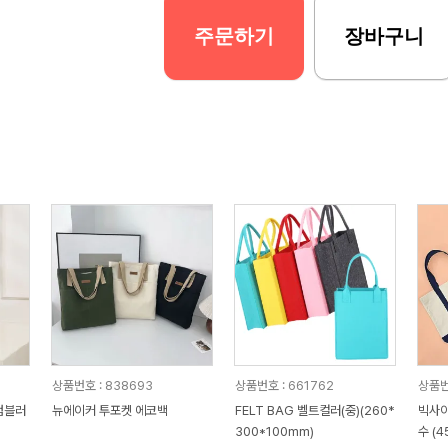
주문하기
장바구니
상품번호 : 838693
상품번호 : 661762
상품번
 텀블러
뉴에이커 투포켓 에코백
FELT BAG 벨트컬러(중)(260*
빅사이
300*100mm)
수 (4