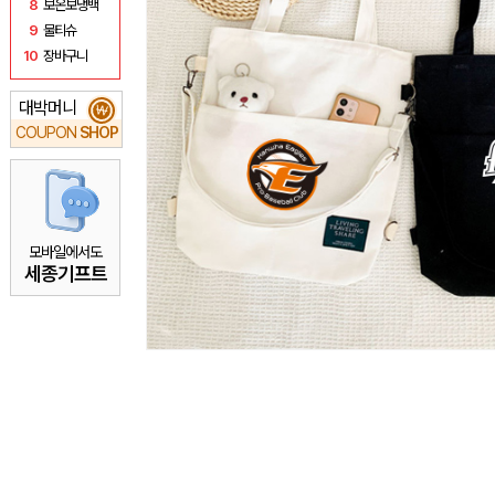
8
보온보냉백
9
물티슈
10
장바구니
대박머니
₩
COUPON
SHOP
모바일에서도
세종기프트