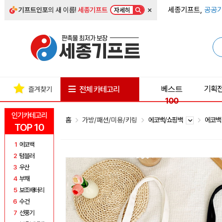
×
세종기프트,
공공기
기프트인포
의 새 이름!
세종기프트
자세히
베스트
기획
전체 카테고리
즐겨찾기
100
인기카테고리
홈
가방/패션/미용/키링
에코백/쇼핑백
에코
TOP 10
1
에코백
2
텀블러
3
우산
4
부채
5
보조배터리
6
수건
7
선풍기