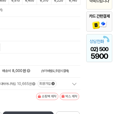
,650
6,510
6,400
6,310
6,220
6,140
약속드립니다
이)
카드 간편결제
상담전화
02) 500
5900
원
배송비
8,000
(부가세별도,주문시결제)
10,665
회원가입
대박머니적립
원
쇼핑백 제작
박스 제작