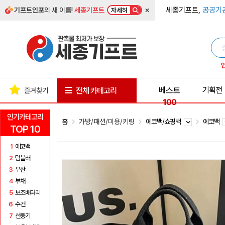
×
세종기프트,
공공기
기프트인포
의 새 이름!
세종기프트
자세히
베스트
기획전
전체 카테고리
즐겨찾기
100
인기카테고리
홈
가방/패션/미용/키링
에코백/쇼핑백
에코백
TOP 10
1
에코백
2
텀블러
3
우산
4
부채
5
보조배터리
6
수건
7
선풍기