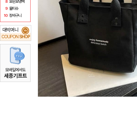
8
보온보냉백
9
물티슈
10
장바구니
대박머니
₩
COUPON
SHOP
모바일에서도
세종기프트