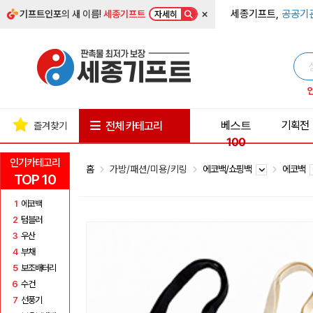
×
세종기프트,
공공기
기프트인포
의 새 이름!
세종기프트
자세히
베스트
기획전
전체 카테고리
즐겨찾기
100
인기카테고리
홈
가방/패션/미용/키링
에코백/쇼핑백
에코백
TOP 10
1
에코백
2
텀블러
3
우산
4
부채
5
보조배터리
6
수건
7
선풍기