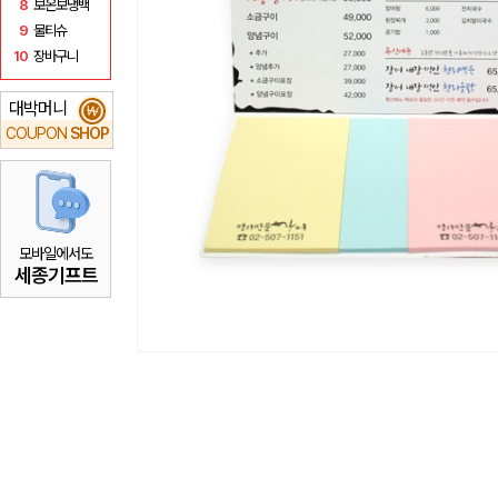
8
보온보냉백
9
물티슈
10
장바구니
대박머니
₩
COUPON
SHOP
모바일에서도
세종기프트