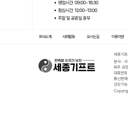
영업시간 09:00~18:30
점심시간 12:00~13:00
주말 및 공휴일 휴무
회사소개
사회활동
오시는길
이용약관
세종기프트
본사 : 
파주 공장
대표번호 :
통신판매신
건강기능식
Copyrig