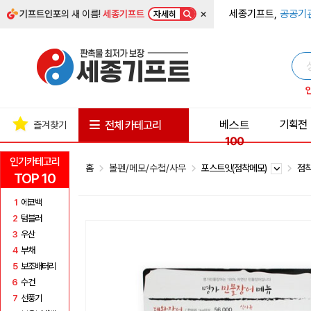
×
세종기프트,
공공기
기프트인포
의 새 이름!
세종기프트
자세히
베스트
기획전
전체 카테고리
즐겨찾기
100
인기카테고리
홈
볼펜/메모/수첩/사무
포스트잇(점착메모)
점착
TOP 10
1
에코백
2
텀블러
3
우산
4
부채
5
보조배터리
6
수건
7
선풍기