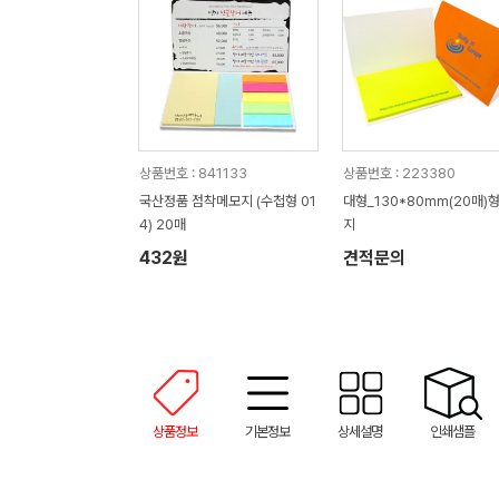
상품번호 : 841133
상품번호 : 223380
국산정품 점착메모지 (수첩형 01
대형_130*80mm(20매)
4) 20매
지
432원
견적문의
상품정보
기본정보
상세설명
인쇄샘플