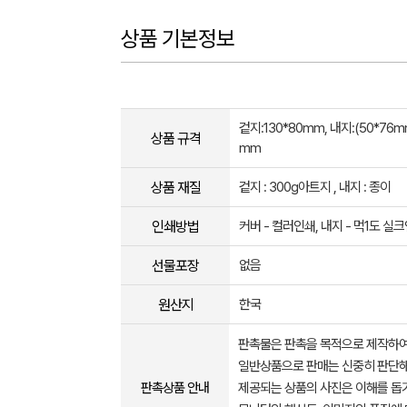
상품 기본정보
겉지:130*80mm, 내지:(50*76mm)
상품 규격
mm
상품 재질
겉지 : 300g아트지 , 내지 : 종이
인쇄방법
커버 - 컬러인쇄, 내지 - 먹1도 실
선물포장
없음
원산지
한국
판촉물은 판촉을 목적으로 제작하여
일반상품으로 판매는 신중히 판단해
판촉상품 안내
제공되는 상품의 사진은 이해를 