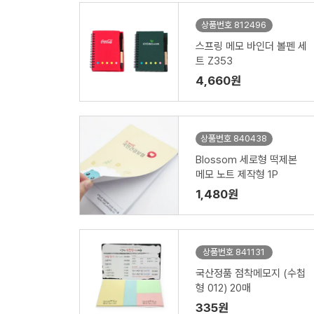
상품번호 812496
스프링 메모 바인더 볼펜 세
트 Z353
4,660원
상품번호 840438
Blossom 세로형 떡제본
메모 노트 제작형 1P
1,480원
상품번호 841131
국산정품 점착메모지 (수첩
형 012) 20매
335원