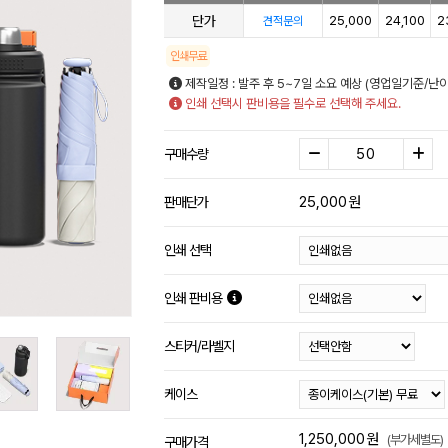
단가
25,000
24,100
2
견적문의
인쇄무료
제작일정 : 발주 후 5~7일 소요 예상 (영업일기준/난
인쇄 선택시 판비용을 필수로 선택해 주세요.
구매수량
25,000
원
판매단가
인쇄 선택
인쇄 판비용
스티커/라벨지
케이스
1,250,000
원
(부가세별도)
구매가격