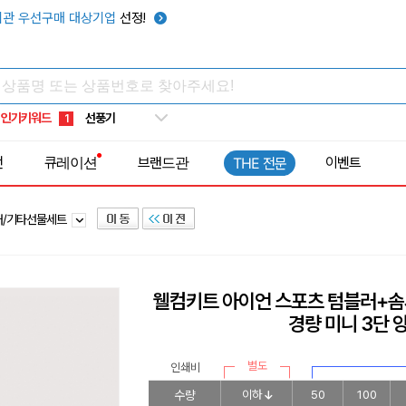
관 우선구매 대상기업
선정!
타포린가방
10
선풍기
1
인기키워드
부채
2
썬캡
3
전
큐레이션
브랜드관
이벤트
THE 전문
보온보냉백
4
키캡
5
러/기타선물세트
우산
6
텀블러
7
쿨토시
8
웰컴키트 아이언 스포츠 텀블러+솜
넥쿨러
9
경량 미니 3단
타포린가방
10
선풍기
1
별도
인쇄비
수량
이하
50
100