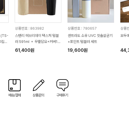
상품번호 : 863982
상품번호 : 780657
상품번호
(TS-
스탠리 에브리데이 텍스처 텀블
센트라도 소유 UVC 칫솔살균기
모두애
그립미
러 591ml ＋ 무릎담요+커버1P
+포인트 텀블러 세트
세트
61,400원
19,600원
44
배송/결제
상품문의
구매후기