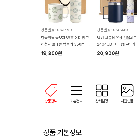
상품번호 : 864493
상품번호 : 856948
한국전통 국보제68호 에디션 고
텀컵 텀블러 우산 선물세트 
려청자 트레블 텀블러 350ml 도
2404UB_머그컵1+비너
자기 머그 기프팅
니우산1)
19,800원
20,900원
상품정보
기본정보
상세설명
시안샘플
상품 기본정보