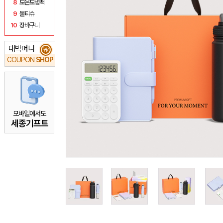
8
보온보냉백
9
물티슈
10
장바구니
대박머니
₩
COUPON
SHOP
모바일에서도
세종기프트