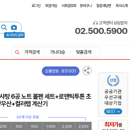
로그인
회원가입
비회원조회
장바구니
질문과답변
회사소개
고객센터 상담문의
02.500.5900
AI 이미지 검색
가격검색
가나다순
맞춤검색
851931
상품번호
공공기관
사탕 6공 노트 볼펜 세트+로맨틱투톤 초
우선구매
 양우산+컬러탭 계산기
대상기업
BEST →
50개 이상 무료
최저가
를
200
300
500
1,000
2,000
3,000