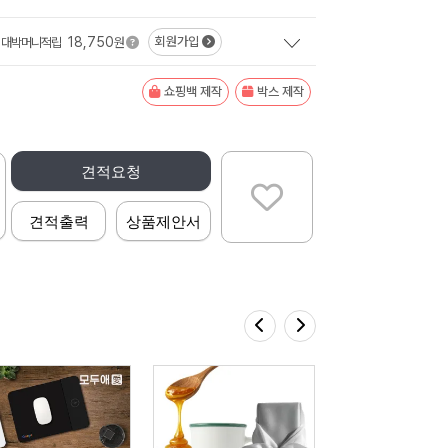
18,750
회원가입
대박머니적립
원
쇼핑백 제작
박스 제작
견적요청
견적출력
상품제안서