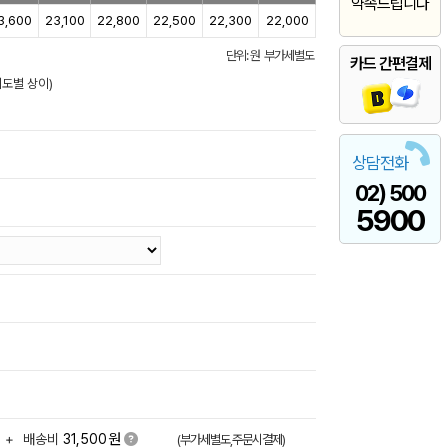
약속드립니다
3,600
23,100
22,800
22,500
22,300
22,000
단위: 원 부가세별도
카드 간편결제
이도별 상이)
상담전화
02) 500
5900
원
+
배송비
31,500
(부가세별도,주문시결제)