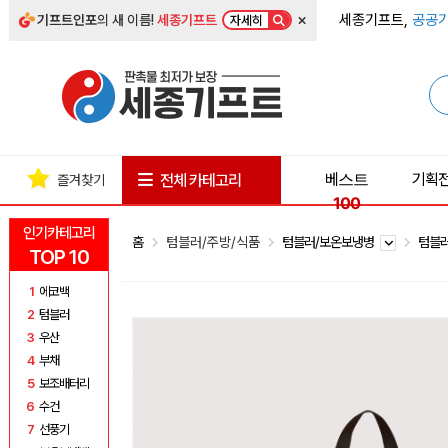
×
세종기프트,
공공기
기프트인포
의 새 이름!
세종기프트
자세히
베스트
기획
전체 카테고리
즐겨찾기
100
인기카테고리
홈
텀블러/주방/식품
텀블러/보온보냉병
텀블
TOP 10
1
에코백
2
텀블러
3
우산
4
부채
5
보조배터리
6
수건
7
선풍기