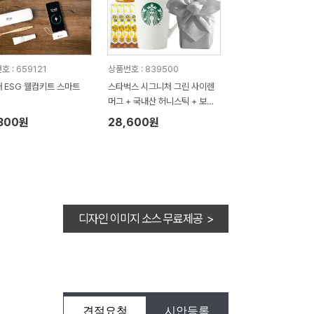
 : 659121
상품번호 : 839500
 ESG 웰컴키트 스마트
스타벅스 시그니처 그린 사이렌
머그 + 국내산 허니스틱 + 보자
기포장 세트
,300원
28,600원
디자인 이미지 소스 무료제공 >
견적요청
시안등록