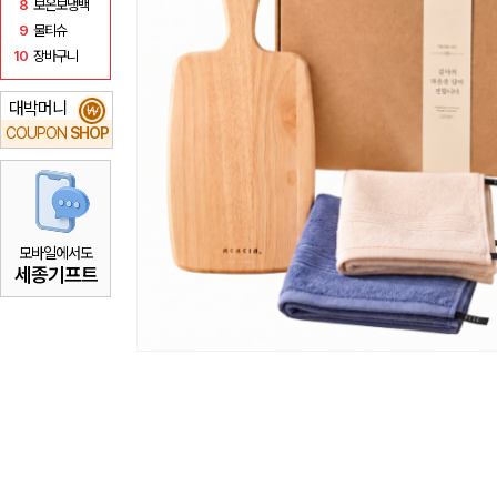
8
보온보냉백
9
물티슈
10
장바구니
대박머니
₩
COUPON
SHOP
모바일에서도
세종기프트