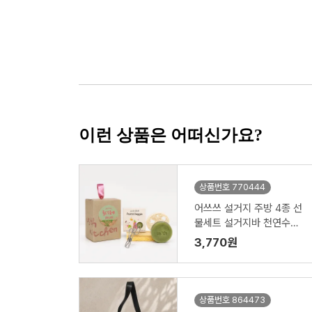
이런 상품은 어떠신가요?
상품번호 770444
어쓰쓰 설거지 주방 4종 선
물세트 설거지바 천연수세
미 제로웨이스트키트
3,770원
상품번호 864473