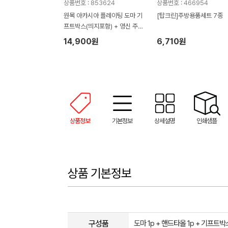
상품번호 : 853624
상품번호 : 466954
원목 아카시아 플레이팅 도마 기
[탑크린]주방용품세트 7종
프트박스(띄지포함) + 영신 주방
핸드타올 + 기프트박스
14,900원
6,710원
상품정보
기본정보
상세설명
인쇄샘플
상품 기본정보
구성품
도마 1p + 핸드타올 1p + 기프트박