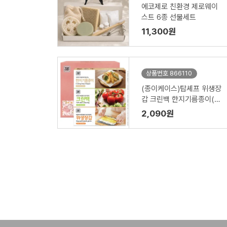
에코제로 친환경 제로웨이
스트 6종 선물세트
11,300원
상품번호 866110
(종이케이스)탑셰프 위생장
갑 크린백 한지기름종이(3
종)
2,090원