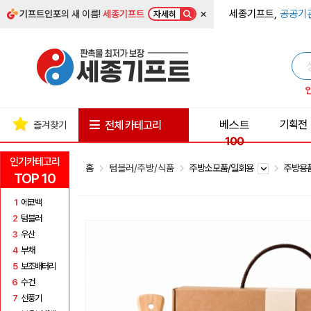
×
세종기프트,
공공기
기프트인포
의 새 이름!
세종기프트
자세히
베스트
기획전
전체 카테고리
즐겨찾기
100
인기카테고리
홈
텀블러/주방/식품
주방소모품/일회용
주방용
TOP 10
1
에코백
2
텀블러
3
우산
4
부채
5
보조배터리
6
수건
7
선풍기