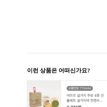
이런 상품은 어떠신가요?
상품번호 770444
어쓰쓰 설거지 주방 4종 선
물세트 설거지바 천연수세
미 제로웨이스트키트