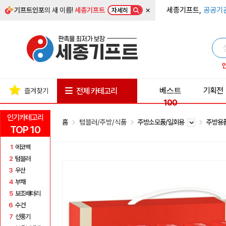
×
세종기프트,
공공기
기프트인포
의 새 이름!
세종기프트
자세히
베스트
기획전
전체 카테고리
즐겨찾기
100
인기카테고리
홈
텀블러/주방/식품
주방소모품/일회용
주방용
TOP 10
1
에코백
2
텀블러
3
우산
4
부채
5
보조배터리
6
수건
7
선풍기