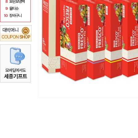
8
보온보냉백
9
물티슈
10
장바구니
대박머니
₩
COUPON
SHOP
모바일에서도
세종기프트