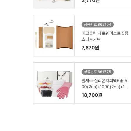
3,770원
상품번호 862104
에코클릭 제로웨이스트 5종
스타트키트
7,670원
상품번호 861775
웰세스 실리콘지퍼백6종 5
00(2ea)+1000(2ea)+15
00ml(2ea)+실리콘 브러
18,700원
시 설거지 수세미 일체형 고
무장갑 1P 세트