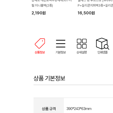
탑셰프 레몬뽀득주방세제307리
웰세스 링 후르츠팟 [W6902
필 미니롤백(2종)
P+실리콘지퍼백3종+실리콘
러시 설거지 수세미 일체형 
2,190원
16,500원
장갑 1P 세트
상품정보
기본정보
상세설명
인쇄샘플
상품 기본정보
상품 규격
390*243*63mm