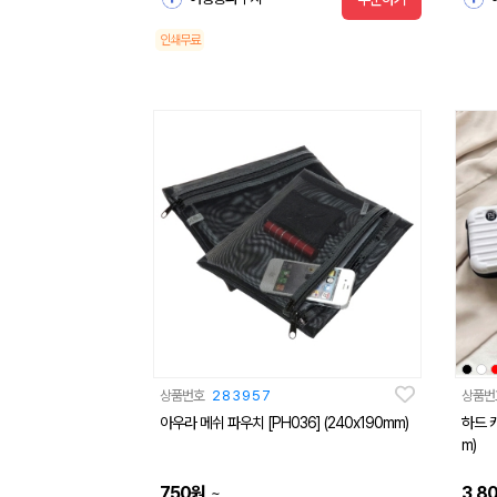
인쇄무료
상품번호
283957
상품번
아우라 메쉬 파우치 [PH036] (240x190mm)
하드 캐
m)
750
원
3,8
~