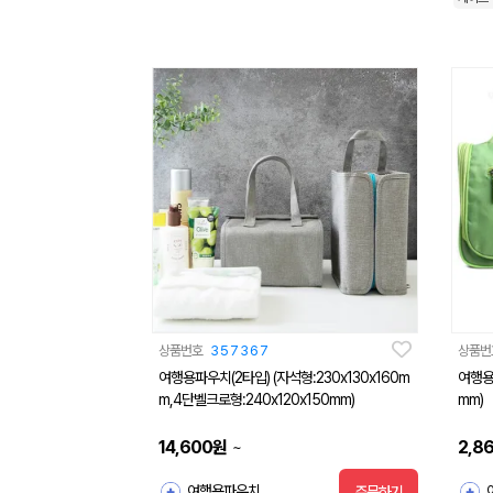
상품번호
357367
상품번
여행용파우치(2타입) (자석형:230x130x160m
여행용 
m,4단벨크로형:240x120x150mm)
mm)
14,600
원
2,8
~
여행용파우치
주문하기