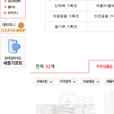
8
보온보냉백
단체복 기획전
넥쿨러/쿨
9
물티슈
10
장바구니
차량용품 기획전
안전용품 기
대박머니
₩
필기류 기획전
COUPON
SHOP
모바일에서도
세종기프트
전체
32
개
추천상품순
구매수량
가격검색
무료제공
제품