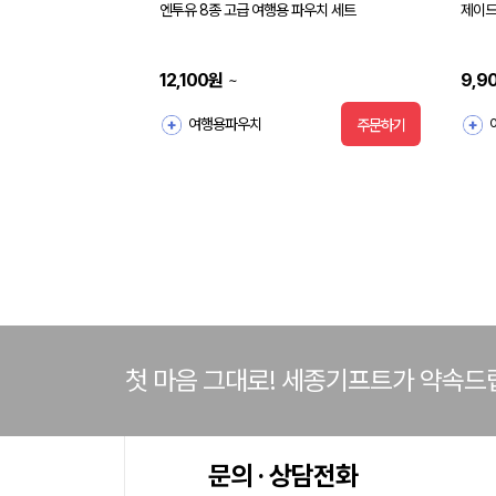
엔투유 8종 고급 여행용 파우치 세트
제이드
12,100
원
9,9
~
여행용파우치
주문하기
첫 마음 그대로! 세종기프트가 약속드
문의 · 상담전화