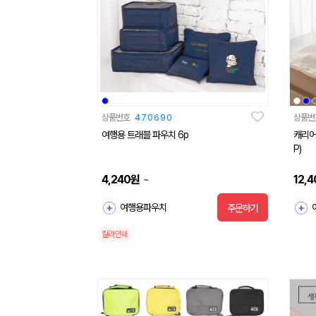
상품번호
470690
상품번
여행용 트래블 파우치 6p
캐리어
P)
4,240
원
12,4
~
여행용파우치
주문하기
칼라인쇄