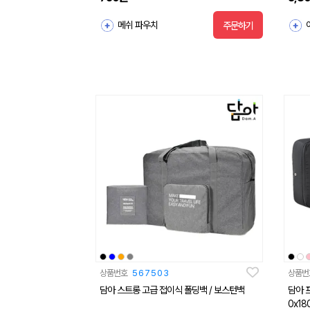
메쉬 파우치
주문하기
상품번호
567503
상품번
담아 스트롱 고급 접이식 폴딩백 / 보스턴백
담아 
0x18