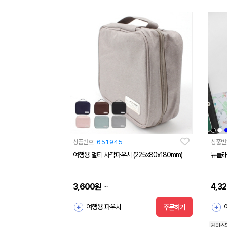
상품번호
651945
상품번
여행용 멀티 사각파우치 (225x80x180mm)
뉴클래식
3,600
원
4,3
~
여행용 파우치
주문하기
케이스