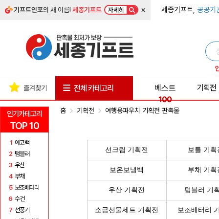
×
세종기프트,
공공기
기프트인포
의 새 이름!
세종기프트
자세히
베스트
기획전
전체 카테고리
즐겨찾기
100
홈
기획전
여행용파우치 기획전 판촉물
인기카테고리
TOP 10
1
에코백
선크림 기획전
보틀 기획
2
텀블러
3
우산
보온보냉백
부채 기획
4
부채
5
보조배터리
우산 기획전
텀블러 기
6
수건
7
선풍기
소금선물세트 기획전
보조배터리 