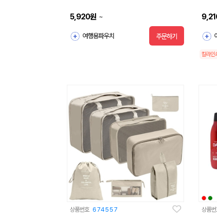
5,920
원
9,21
~
여행용파우치
주문하기
칼라인
상품번호
674557
상품번