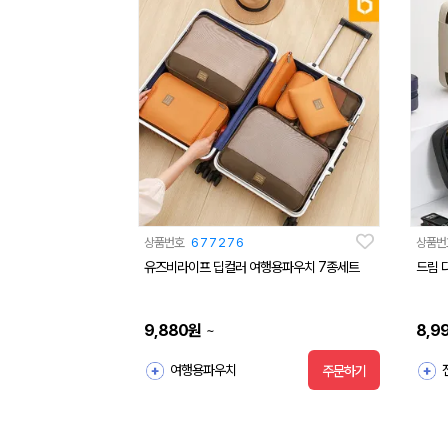
상품번호
677276
상품번
유즈비라이프 딥컬러 여행용파우치 7종세트
드림 
9,880
원
8,9
~
여행용파우치
주문하기