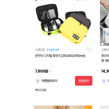
상품번호
258626
상품번
칸막이 디지털 파우치 (250x80x195mm)
프리미
종 세트
7,800
원
14,3
~
여행용파우치
주문하기
케이스무료