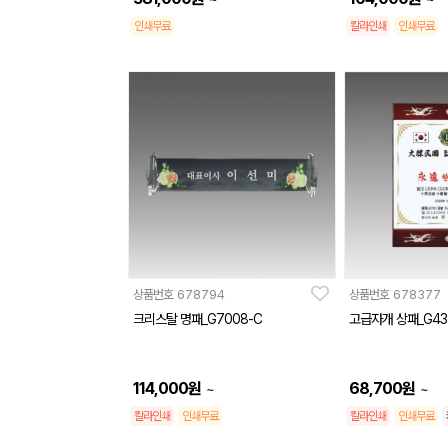
인쇄무료
칼라인쇄
인쇄무료
상품번호
678794
상품번호
678377
크리스탈 명패_G7008-C
고급자개 상패_G43
114,000
원
68,700
원
~
~
칼라인쇄
인쇄무료
칼라인쇄
인쇄무료