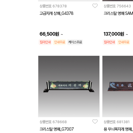
상품번호
678378
상품번호
756643
고급자개 상패_G4378
크리스탈 명패 SAM
66,500
원
137,000
원
~
~
칼라인쇄
인쇄무료
케이스무료
칼라인쇄
인쇄무료
상품번호
678668
상품번호
681381
크리스탈 명패_G7007
용 무늬목자개 명패_