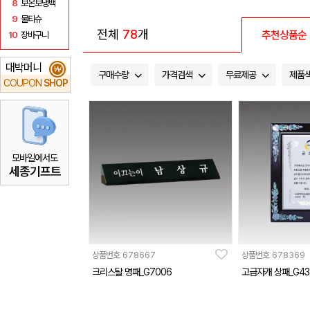
8
보온보냉백
9
물티슈
전체
78
개
추천상품순
10
장바구니
대박머니
₩
구매수량
가격검색
무료제공
제품
COUPON
SHOP
모바일에서도
세종기프트
상품번호
678667
상품번호
678369
크리스탈 명패_G7006
고급자개 상패_G43