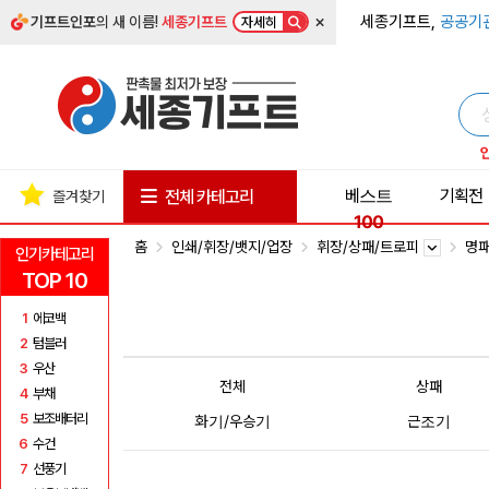
×
세종기프트,
공공기
기프트인포
의 새 이름!
세종기프트
자세히
베스트
기획전
전체 카테고리
즐겨찾기
100
홈
인쇄/휘장/뱃지/업장
휘장/상패/트로피
명
인기카테고리
TOP 10
1
에코백
2
텀블러
3
우산
전체
상패
4
부채
5
보조배터리
화기/우승기
근조기
6
수건
7
선풍기