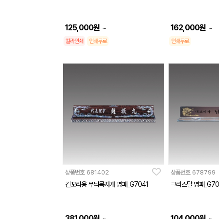
125,000
원
162,000
원
~
~
칼라인쇄
인쇄무료
인쇄무료
상품번호
681402
상품번호
678799
긴꼬리용 무늬목자개 명패_G7041
크리스탈 명패_G70
381,000
원
104,000
원
~
~