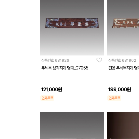
상품번호
681926
상품번호
681902
무늬목 삼각자개 명패_G7055
긴용 무늬목자개 명패
121,000
원
199,000
원
~
~
인쇄무료
인쇄무료