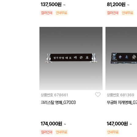
137,500
원
81,200
원
~
~
칼라인쇄
인쇄무료
칼라인쇄
인쇄무료
상품번호
678661
상품번호
681369
크리스탈 명패_G7003
무궁화 자개명패_G7
174,000
원
147,000
원
~
~
칼라인쇄
인쇄무료
인쇄무료