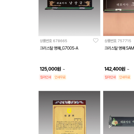
상품번호
678665
상품번호
757715
크리스탈 명패_G7005-A
크리스탈 명패 SAM
125,000
원
142,400
원
~
~
칼라인쇄
인쇄무료
칼라인쇄
인쇄무료