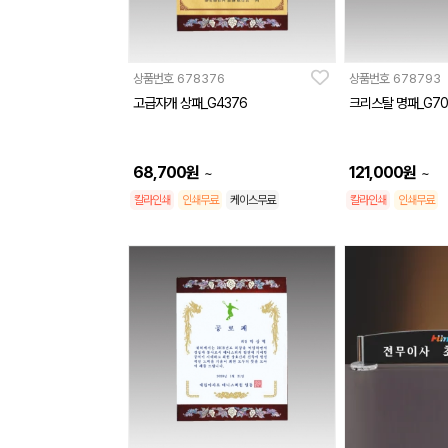
상품번호
678376
상품번호
678793
고급자개 상패_G4376
크리스탈 명패_G70
68,700
원
121,000
원
~
~
칼라인쇄
인쇄무료
케이스무료
칼라인쇄
인쇄무료