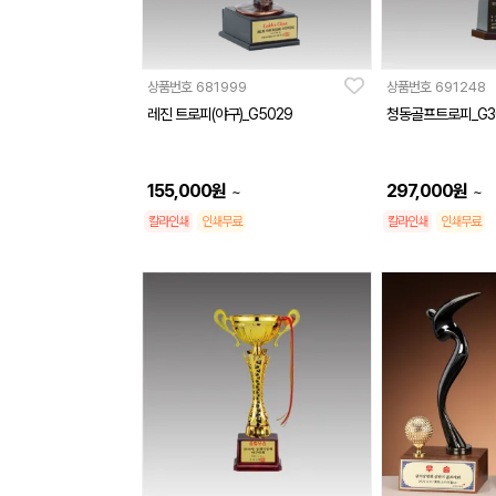
상품번호
681999
상품번호
691248
레진 트로피(야구)_G5029
청동골프트로피_G3
155,000
원
297,000
원
~
~
칼라인쇄
인쇄무료
칼라인쇄
인쇄무료