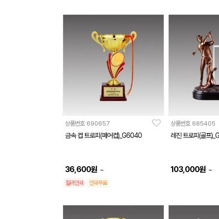
상품번호
690657
상품번호
685405
금속 컵 트로피(페어컵)_G6040
레진 트로피(골프)_G
36,600
원
103,000
원
~
~
칼라인쇄
인쇄무료