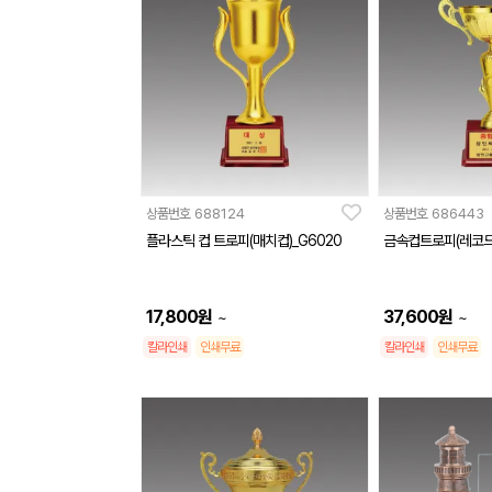
상품번호
688124
상품번호
686443
플라스틱 컵 트로피(매치컵)_G6020
금속컵트로피(레코드컵
17,800
원
37,600
원
~
~
칼라인쇄
인쇄무료
칼라인쇄
인쇄무료