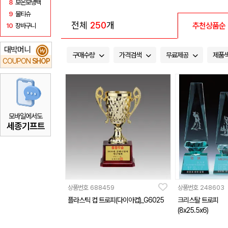
8
보온보냉백
9
물티슈
전체
250
개
추천상품순
10
장바구니
대박머니
₩
구매수량
가격검색
무료제공
제품
COUPON
SHOP
모바일에서도
세종기프트
상품번호
688459
상품번호
248603
플라스틱 컵 트로피(다이아컵)_G6025
크리스탈 트로피
(8x25.5x6)