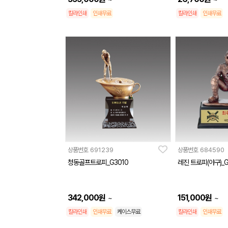
칼라인쇄
인쇄무료
칼라인쇄
인쇄무료
상품번호
691239
상품번호
684590
청동골프트로피_G3010
레진 트로피(야구)_G
342,000
원
151,000
원
~
~
칼라인쇄
인쇄무료
케이스무료
칼라인쇄
인쇄무료