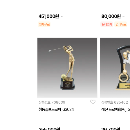
451,000
원
80,000
원
~
~
인쇄무료
칼라인쇄
인쇄무료
상품번호
708039
상품번호
685402
청동골프트로피_G3024
레진 트로피(볼링)_G
355,000
원
26,700
원
~
~