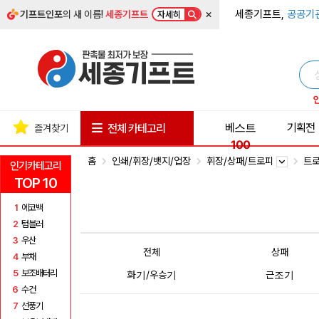
×
세종기프트,
공공기
기프트인포
의 새 이름!
세종기프트
자세히
베스트
기획전
전체 카테고리
즐겨찾기
100
홈
인쇄/휘장/뱃지/업장
휘장/상패/트로피
트
인기카테고리
TOP 10
1
에코백
2
텀블러
3
우산
전체
상패
4
부채
5
보조배터리
화기/우승기
근조기
6
수건
7
선풍기