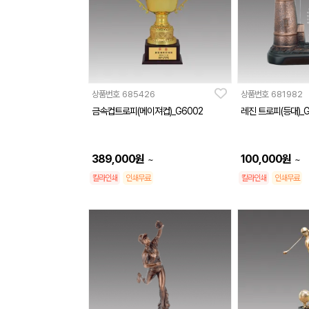
상품번호
685426
상품번호
681982
금속컵트로피(메이져컵)_G6002
레진 트로피(등대)_G
389,000
원
100,000
원
~
~
칼라인쇄
인쇄무료
칼라인쇄
인쇄무료