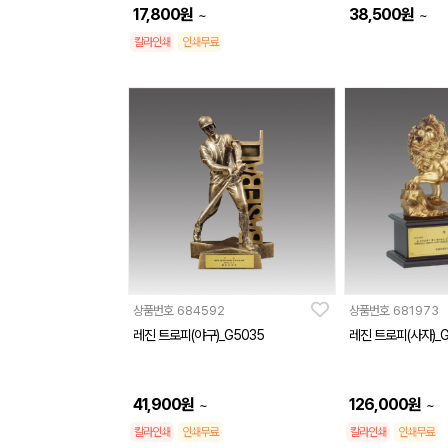
17,800
원
38,500
원
~
~
칼라인쇄
인쇄무료
상품번호
684592
상품번호
681973
레진 트로피(야구)_G5035
레진 트로피(사자)_G
41,900
원
126,000
원
~
~
칼라인쇄
인쇄무료
칼라인쇄
인쇄무료