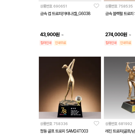
상품번호
690651
상품번호
758535
금속 컵 트로피(아테나컵)_G6038
금속 블랙펄 트로피 
43,900
원
274,000
원
~
~
칼라인쇄
인쇄무료
칼라인쇄
인쇄무료
상품번호
758336
상품번호
681992
청동 골프 트로피 SAM24T003
레진 트로피(골프/남)