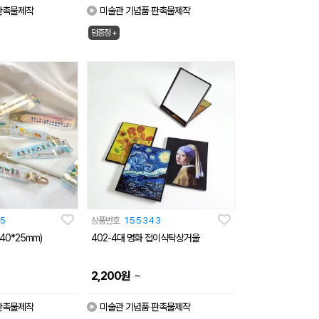
판촉물제작
미술관 기념품 판촉물제작
덤증정 +
5
상품번호
155343
40*25mm)
402-4대 명화 접이식탁상거울
~
2,200
원
판촉물제작
미술관 기념품 판촉물제작