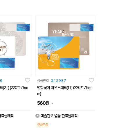
6
상품번호
342987
2T) (220*175m
명함꽂이 마우스패드(1T) (220*175m
m)
~
560
원
판촉물제작
미술관 기념품 판촉물제작
인쇄무료