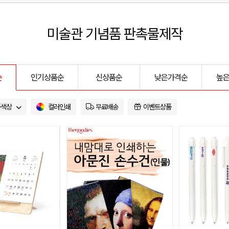
미술관 기념품 판촉물제작
순
인기상품순
신상품순
낮은가격순
높
품색상
컬러인쇄
무료배송
이벤트상품