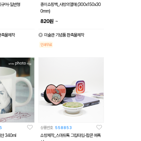
피규어-일반형
종이쇼핑백_사랑의열매 (300x150x30
0mm)
~
820
원
판촉물제작
미술관 기념품 판촉물제작
인쇄무료
5
상품번호
558853
산 340ml
소량제작_스마트톡 그립타입-팝콘 에폭