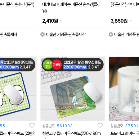
 아문진 손수건 (풍경)
내맘대로 인쇄하는 아문진 손수건(플라
[주문제작]캐릭터
워)
~
~
2,410
원
3,850
원
 판촉물제작
미술관 기념품 판촉물제작
미술관 기념품 
55
상품번호
561033
상품번호
37501
칼라마우스패드 (일반2
천연고무 칼라마우스패드(220×190m
포토머그 화이트 국