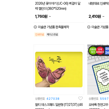
2026년 꽃이야기 (UC-06) 벽걸이 달
내맘대로 인쇄하는
력 캘린더 (380*520mm)
~
~
1,760
원
2,410
원
미술관 기념품 판촉물제작
미술관 기념품
인쇄무료
케이스무료
상품번호
427038
상품번호
5597
멀티 데스크패드 일반형 (1T/2T/3T) (46
오바록 천연고무 