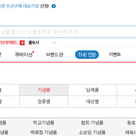
관 우선구매 대상기업
선정!
키캡
5
우산
6
텀블러
7
쿨토시
8
인기키워드
넥쿨러
9
타포린가방
10
전
큐레이션
브랜드관
이벤트
THE 전문
선풍기
1
물
기념품
답례품
별
업종별
대상별
념품
학교기념품
협회 기념품
동호
기념품
백화점 기념품
소모임 기념품
체육