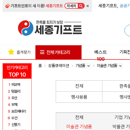
×
세종기프트,
공공기
기프트인포
의 새 이름!
세종기프트
자세히
베스트
기획
전체 카테고리
즐겨찾기
100
홈
상품큐레이션
기념품
미술관 기념품
인기카테고리
TOP 10
1
에코백
전체
판촉
2
텀블러
행사용품
행사
3
우산
4
부채
5
보조배터리
전체
기업 기
6
수건
7
선풍기
미술관 기념품
박물관 