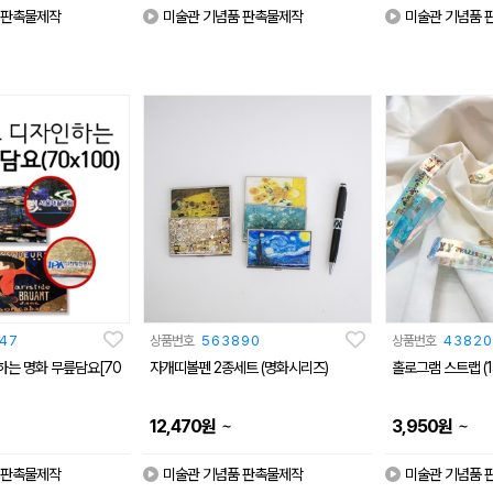
 판촉물제작
미술관 기념품 판촉물제작
미술관 기념품 
47
상품번호
563890
상품번호
43820
는 명화 무릎담요[70
자개띠볼펜 2종세트 (명화시리즈)
홀로그램 스트랩 (1
~
~
12,470
원
3,950
원
 판촉물제작
미술관 기념품 판촉물제작
미술관 기념품 