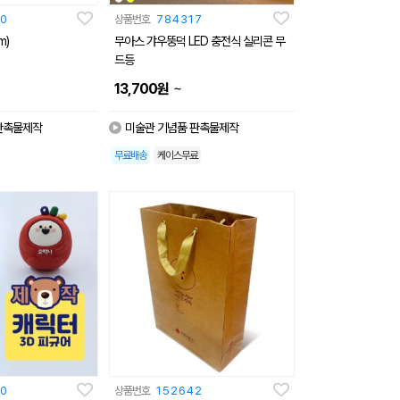
0
상품번호
784317
m)
무아스 갸우뚱덕 LED 충전식 실리콘 무
드등
~
13,700
원
판촉물제작
미술관 기념품 판촉물제작
무료배송
케이스무료
0
상품번호
152642