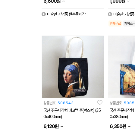
~
~
6,600
원
1,090
원
미술관 기념품 판촉물제작
미술관 기념품
인쇄무료
케이스무
상품번호
508543
상품번호
5085
국산 주문제작형 에코백 중(박스형) (35
국산 주문제작형 에
0x400mm)
0x380mm)
~
~
6,120
원
6,350
원