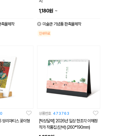
시
~
1,180
원
판촉물제작
미술관 기념품 판촉물제작
인쇄무료
0
상품번호
473763
26 앙리마티스 꽂이형
[탁상달력] 2026년 일상 한조각 이해정
작가 작품집 (단박) (260*190mm)