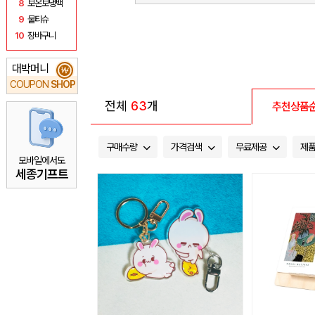
8
보온보냉백
9
물티슈
10
장바구니
대박머니
₩
COUPON
SHOP
전체
63
개
추천상품
구매수량
가격검색
무료제공
제
모바일에서도
세종기프트