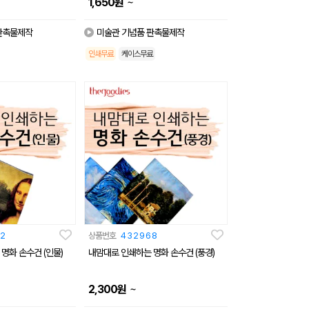
~
1,650
원
판촉물제작
미술관 기념품 판촉물제작
인쇄무료
케이스무료
2
상품번호
432968
명화 손수건 (인물)
내맘대로 인쇄하는 명화 손수건 (풍경)
~
2,300
원