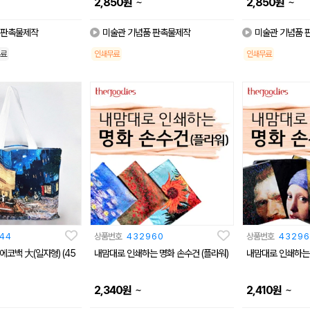
~
~
2,850
원
2,850
원
 판촉물제작
미술관 기념품 판촉물제작
미술관 기념품 
료
인쇄무료
인쇄무료
44
상품번호
432960
상품번호
43296
코백 大(일자형) (45
내맘대로 인쇄하는 명화 손수건 (플라워)
내맘대로 인쇄하는 
~
~
2,340
원
2,410
원