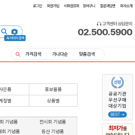
로그인
회원가입
비회원조회
장바구니
질문과답변
회사소개
고객센터 상담문의
02.500.5900
AI 이미지 검색
가격검색
가나다순
맞춤검색
사은품
홍보물품
공공기관
우선구매
계절별
상품별
대상기업
BEST →
회 기념품
전시회 기념품
최저가
를
대회 기념품
등산 기념품
약속드립니다