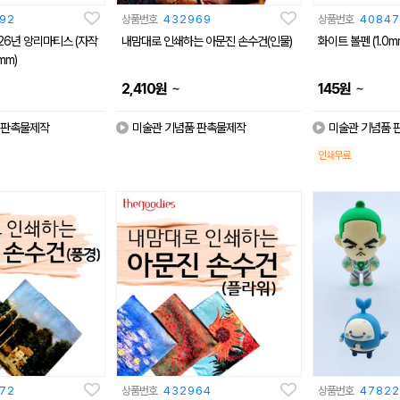
92
상품번호
432969
상품번호
40847
26년 앙리마티스 (자작
내맘대로 인쇄하는 아문진 손수건(인물)
화이트 볼펜 (1.0m
mm)
~
~
2,410
원
145
원
 판촉물제작
미술관 기념품 판촉물제작
미술관 기념품 
인쇄무료
72
상품번호
432964
상품번호
47822