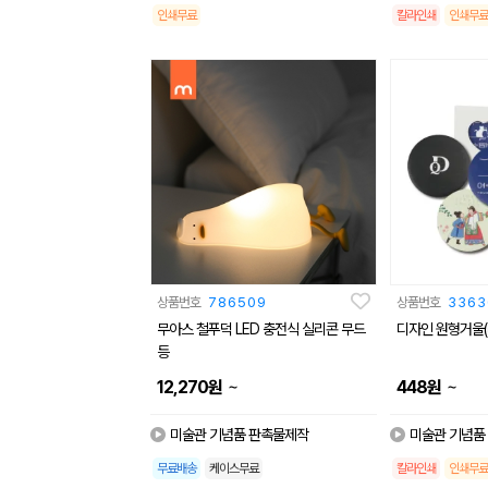
인쇄무료
칼라인쇄
인쇄무료
상품번호
786509
상품번호
3363
무아스 철푸덕 LED 충전식 실리콘 무드
디자인 원형거울(
등
~
~
12,270
원
448
원
미술관 기념품 판촉물제작
미술관 기념품
무료배송
케이스무료
칼라인쇄
인쇄무료