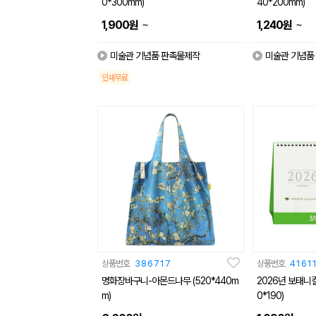
0*300mm)
40*200mm)
~
~
1,900
원
1,240
원
미술관 기념품 판촉물제작
미술관 기념품
인쇄무료
상품번호
386717
상품번호
4161
명화장바구니-아몬드나무 (520*440m
2026년 보태니컬
m)
0*190)