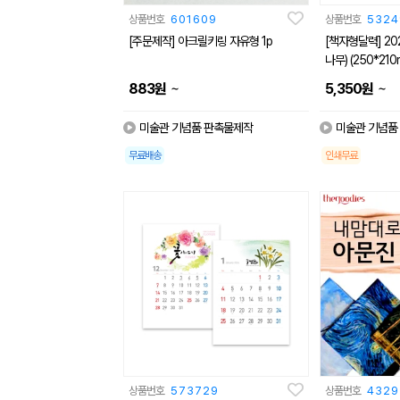
상품번호
601609
상품번호
5324
[주문제작] 아크릴키링 자유형 1p
[책자형달력] 20
나무) (250*210
~
~
883
원
5,350
원
미술관 기념품 판촉물제작
미술관 기념품
무료배송
인쇄무료
상품번호
573729
상품번호
4329