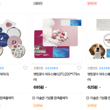
선물포장
칼라인쇄
05
상품번호
342984
상품번호
34298
레자크)
명함꽂이 마우스패드(3T) (220*175m
명함꽂이 마우스패드(
m)
m)
~
~
685
원
625
원
 판촉물제작
미술관 기념품 판촉물제작
미술관 기념품 
인쇄무료
인쇄무료