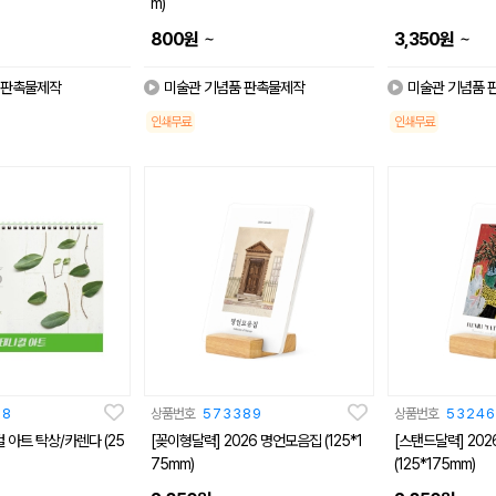
m)
~
~
800
원
3,350
원
 판촉물제작
미술관 기념품 판촉물제작
미술관 기념품 
인쇄무료
인쇄무료
18
상품번호
573389
상품번호
53246
 아트 탁상/카렌다 (25
[꽂이형달력] 2026 명언모음집 (125*1
[스탠드달력] 20
75mm)
(125*175mm)