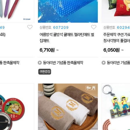
49
상품번호
607209
상품번호
60294
48)
여름방석 쿨방석 쿨매트 젤라틴매트 벌
주문제작 쿠션 가로
집매트
정사각형의 풀컬
~
~
6,710
원
6,050
원
품 판촉물제작
동아리반 기념품 판촉물제작
동아리반 기념품
쿠폰증정