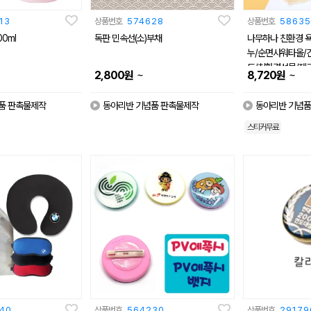
13
상품번호
574628
상품번호
58635
0ml
독판 민속선(소)부채
나무하나 친환경 욕
누/순면샤워타올/
트/친환경선물/제
~
~
2,800
원
8,720
원
품 판촉물제작
동아리반 기념품 판촉물제작
동아리반 기념품
스티커무료
40
상품번호
564230
상품번호
29179