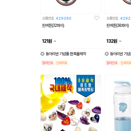
상품번호
429260
상품번호
4292
핀버튼(32파이)
핀버튼(38파이)
~
~
121
원
132
원
동아리반 기념품 판촉물제작
동아리반 기념
칼라인쇄
인쇄무료
칼라인쇄
인쇄무료