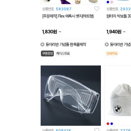
상품번호
583087
상품번호
2933
[주문제작] Flex 에폭시 뱃지(하트형)
원터치 락보틀 30
~
~
1,830
원
1,940
원
동아리반 기념품 판촉물제작
동아리반 기념
쿠폰증정
케이스무료
인쇄무료
상품번호
608418
상품번호
3376