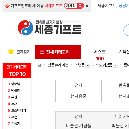
×
세종기프트,
공공기
기프트인포
의 새 이름!
세종기프트
자세히
베스트
기획
전체 카테고리
즐겨찾기
100
홈
상품큐레이션
기념품
학교기념품
동
인기카테고리
TOP 10
1
에코백
전체
판촉
2
텀블러
행사용품
행사
3
우산
4
부채
5
보조배터리
전체
기업 기
6
수건
7
선풍기
미술관 기념품
박물관 