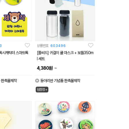
3
상품번호
603496
에폭시캐릭터 스마트톡
[플씨드] 귀걸이 쿨 마스크 + 보틀350m
l 세트
~
4,380
원
 판촉물제작
동아리반 기념품 판촉물제작
덤증정 +