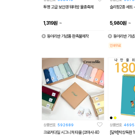
투명 고글 보안경 워터밤 물총축제
슬리핑2종 세트
~
~
1,319
원
5,980
원
동아리반 기념품 판촉물제작
동아리반 기념
인쇄무료
상품번호
592689
상품번호
4695
크로커다일 시그니처 타올 (코마사 40
[달력]탁상독판 1