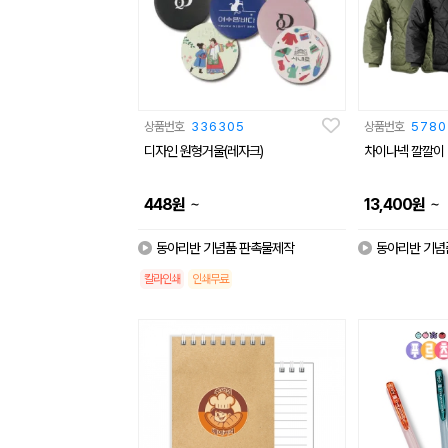
상품번호
336305
상품번호
5780
디자인 원형거울(레자크)
차이나넥 깔깔이
~
~
448
원
13,400
원
동아리반 기념품 판촉물제작
동아리반 기념
칼라인쇄
인쇄무료