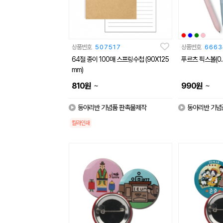
상품번호
507517
상품번호
6663
64절 종이 100매 스프링수첩 (90X125
푸르츠 픽스볼(0.
mm)
~
~
810
원
990
원
동아리반 기념품 판촉물제작
동아리반 기념
칼라인쇄