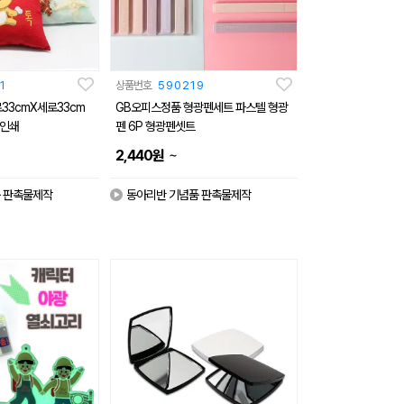
1
상품번호
590219
33cmX세로33cm
GB오피스정품 형광펜세트 파스텔 형광
러인쇄
펜 6P 형광펜셋트
~
2,440
원
 판촉물제작
동아리반 기념품 판촉물제작