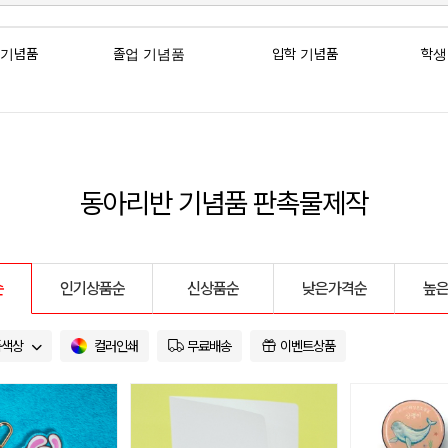
 기념품
졸업 기념품
입학 기념품
학생
동아리반 기념품 판촉물제작
순
인기상품순
신상품순
낮은가격순
높
품색상
컬러인쇄
무료배송
이벤트상품