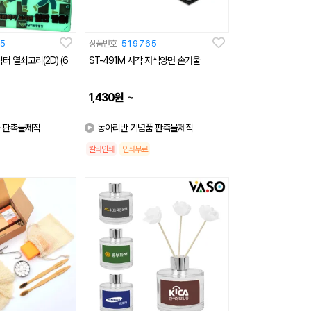
5
상품번호
519765
 열쇠고리(2D) (6
ST-491M 사각 자석양면 손거울
~
1,430
원
 판촉물제작
동아리반 기념품 판촉물제작
칼라인쇄
인쇄무료