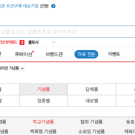
관 우선구매 대상기업
선정!
키캡
5
우산
6
텀블러
7
쿨토시
8
인기키워드
넥쿨러
9
타포린가방
10
전
큐레이션
브랜드관
이벤트
THE 전문
선풍기
1
아리반 기념품
물
기념품
답례품
별
업종별
대상별
념품
학교기념품
협회 기념품
동호
기념품
백화점 기념품
소모임 기념품
체육