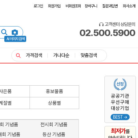
로그인
회원가입
비회원조회
장바구니
질문과답변
회사소개
고객센터 상담문의
02.500.5900
AI 이미지 검색
가격검색
가나다순
맞춤검색
사은품
홍보물품
공공기관
우선구매
계절별
상품별
대상기업
BEST →
회 기념품
전시회 기념품
최저가
를
대회 기념품
등산 기념품
약속드립니다