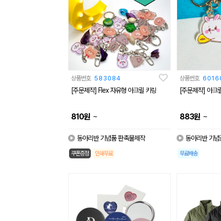
상품번호
583084
상품번호
6016
[주문제작] Flex 자유형 아크릴 키링
~
~
810
원
883
원
동아리반 기념품 판촉물제작
동아리반 기념
쿠폰증정
인쇄무료
무료배송