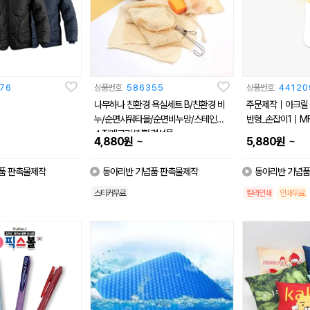
76
상품번호
586355
상품번호
44120
나무하나 친환경 욕실세트 B/친환경 비
주문제작｜아크릴 
누/순면샤워타올/순면비누망/스테인레
반형_손잡이1｜MF
스집게고리/친환경선물
~
~
4,880
원
5,880
원
품 판촉물제작
동아리반 기념품 판촉물제작
동아리반 기념품
스티커무료
칼라인쇄
인쇄무료