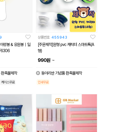
9
상품번호
455943
야광봉 & 응원봉｜일
[주문제작]원형 pvc 캐릭터 스마트톡(A
6306
형)
~
990
원
 판촉물제작
동아리반 기념품 판촉물제작
케이스무료
인쇄무료