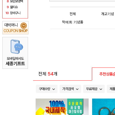
8
보온보냉백
9
물티슈
10
장바구니
전체
개교기념
학예회 기념품
대박머니
₩
COUPON
SHOP
모바일에서도
세종기프트
전체
54
개
추천상품
구매수량
가격검색
무료제공
제