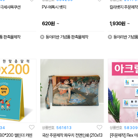
 -극세사목쿠션
PV-에폭시 뱃지
칼라뱃지 주문제작
~
~
620
원
1,930
원
품 판촉물제작
동아리반 기념품 판촉물제작
동아리반 기념품
34
상품번호
561613
상품번호
58309
80*200 캘린더 카렌
국산 주문제작 파우치 전면인쇄 (210x13
[주문제작] Flex 