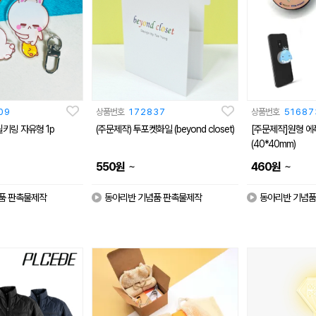
09
상품번호
172837
상품번호
51687
[주문제작] 아크릴키링 자유형 1p
(주문제작) 투포켓화일 (beyond closet)
[주문제작]원형 
(40*40mm)
~
~
550
원
460
원
품 판촉물제작
동아리반 기념품 판촉물제작
동아리반 기념품