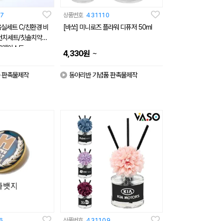
7
상품번호
431110
실세트 C/친환경 비
[바쏘] 미니로즈 플라워 디퓨저 50ml
건치세트/칫솔치약세
로웨이스트
~
4,330
원
 판촉물제작
동아리반 기념품 판촉물제작
6
상품번호
431109