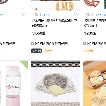
64
상품번호
477499
상품번호
46580
[송월타올]송월 메이저 150g 호텔수건
[주문제작]야광캐릭터
(40*80cm)
0*60mm)
~
~
3,650
원
1,209
원
품 판촉물제작
동아리반 기념품 판촉물제작
동아리반 기념품
쿠폰증정
인쇄무료
인쇄무료