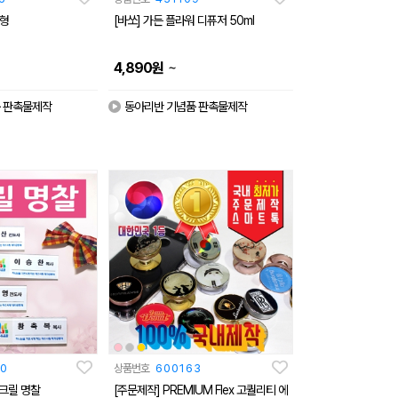
형
[바쏘] 가든 플라워 디퓨저 50ml
~
4,890
원
 판촉물제작
동아리반 기념품 판촉물제작
0
상품번호
600163
아크릴 명찰
[주문제작] PREMIUM Flex 고퀄리티 에