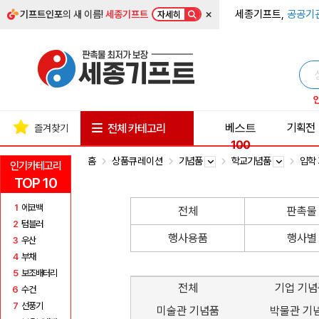
×
세종기프트,
공공기
기프트인포
의 새 이름!
세종기프트
자세히
베스트
기획전
전체 카테고리
즐겨찾기
100
홈
상품큐레이션
기념품
학교기념품
입학
인기카테고리
TOP 10
1
에코백
전체
판촉물
2
텀블러
행사용품
행사별
3
우산
4
부채
5
보조배터리
전체
기업 기
6
수건
7
선풍기
미술관 기념품
박물관 기