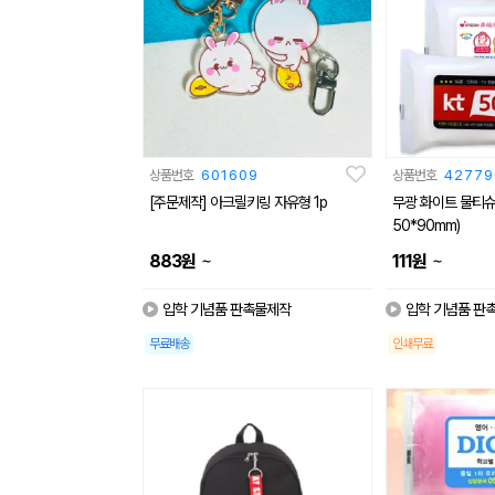
상품번호
601609
상품번호
42779
[주문제작] 아크릴키링 자유형 1p
무광 화이트 물티슈 (
50*90mm)
~
~
883
원
111
원
입학 기념품 판촉물제작
입학 기념품 판
무료배송
인쇄무료