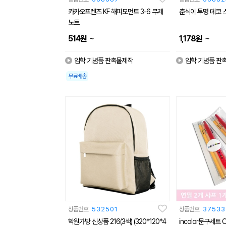
카카오프렌즈 KF 해피모먼트 3-6 무제
춘식이 투명 데코 
노트
~
~
514
원
1,178
원
입학 기념품 판촉물제작
입학 기념품 판
무료배송
상품번호
532501
상품번호
37533
학원가방 신상품 216(3색) (320*120*4
incolor문구세트 