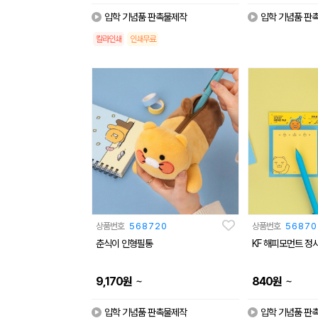
입학 기념품 판촉물제작
입학 기념품 판
칼라인쇄
인쇄무료
상품번호
568720
상품번호
56870
춘식이 인형필통
KF 해피모먼트 정
~
~
9,170
원
840
원
입학 기념품 판촉물제작
입학 기념품 판