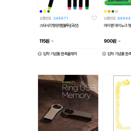
상품번호
346671
상품번호
66644
스타사각형광펜(불투)(국산)
마이펜 마이노크 형
~
~
115
원
900
원
입학 기념품 판촉물제작
입학 기념품 판