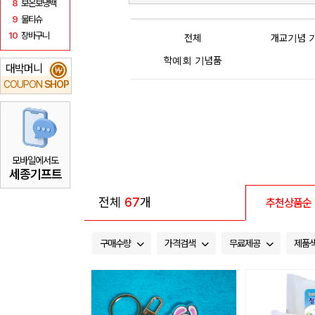
8
보온보냉백
9
물티슈
10
장바구니
전체
개교기념 
학예회 기념품
대박머니
₩
COUPON
SHOP
모바일에서도
세종기프트
전체
67
개
추천상품순
구매수량
가격검색
무료제공
제품