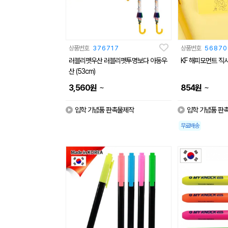
상품번호
376717
상품번호
56870
러블리펫우산 러블리펫투명보다 아동우
KF 해피모먼트 직
산 (53cm)
~
~
3,560
원
854
원
입학 기념품 판촉물제작
입학 기념품 판
무료배송