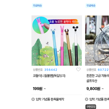
무료배송
무료배송
상품번호
356442
상품번호
60722
코돌이(니들볼펜)(독일잉크)
튼튼한 고급 자동우
골프우산
~
~
199
원
9,800
원
입학 기념품 판촉물제작
입학 기념품 판
쿠폰증정