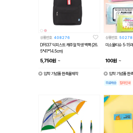
상품번호
408276
상품번호
50278
DF637 딕피스트 캐주얼 학생 백팩 (26.
미소물티슈 5-15
5*41*14.5cm)
~
~
5,750
원
100
원
입학 기념품 판촉물제작
입학 기념품 판
무료배송
칼라인쇄