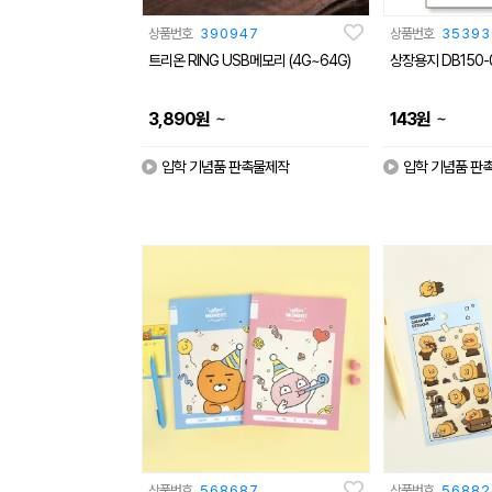
상품번호
390947
상품번호
35393
트리온 RING USB메모리 (4G~64G)
상장용지 DB150-0
~
~
3,890
원
143
원
입학 기념품 판촉물제작
입학 기념품 판
상품번호
568687
상품번호
56882