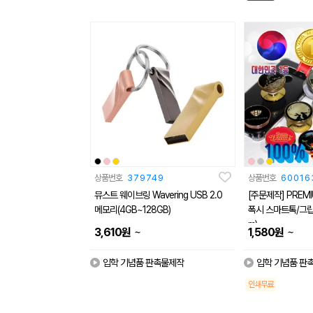
상품번호
379749
상품번호
60016
뮤스트 웨이브링 Wavering USB 2.0
[주문제작] PREMI
메모리(4GB~128GB)
폭시 스마트톡/그립
m)
~
~
3,610
원
1,580
원
입학 기념품 판촉물제작
입학 기념품 판
인쇄무료