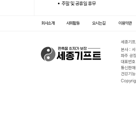
주말 및 공휴일 휴무
회사소개
사회활동
오시는길
이용약관
세종기프트
본사 : 
파주 공장
대표번호 :
통신판매신
건강기능식
Copyrig