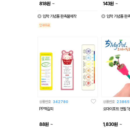
~
~
818
원
143
원
입학 기념품 판촉물제작
입학 기념품 판
인쇄무료
상품번호
342780
상품번호
23865
PP책갈피
오마이포트 연필 1
~
~
88
원
1,830
원