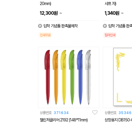
20mm)
샤프 자)
~
~
12,300
원
1,340
원
입학 기념품 판촉물제작
입학 기념품 판
인쇄무료
칼라인쇄
상품번호
371634
상품번호
35346
챌린저클리어 2192 (148*11mm)
상장용지 DB150-0