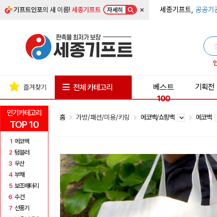
×
세종기프트,
공공기
기프트인포
의 새 이름!
세종기프트
자세히
베스트
기획전
전체 카테고리
즐겨찾기
100
인기카테고리
홈
가방/패션/미용/키링
에코백/쇼핑백
에코백
TOP 10
1
에코백
2
텀블러
3
우산
4
부채
5
보조배터리
6
수건
7
선풍기