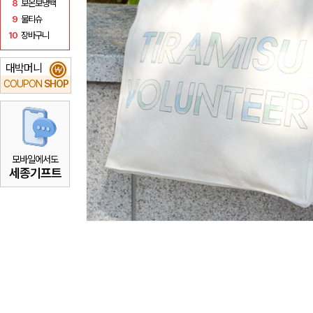
8
보온보냉백
9
물티슈
10
장바구니
대박머니
₩
COUPON
SHOP
모바일에서도
세종기프트