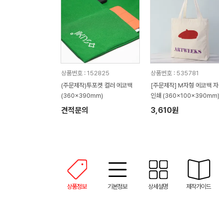
상품번호 : 152825
상품번호 : 535781
(주문제작)투포켓 컬러 에코백
[주문제작] M자형 에코백 
(360x390mm)
인쇄 (360x100x390mm
견적문의
3,610원
상품정보
기본정보
상세설명
제작가이드