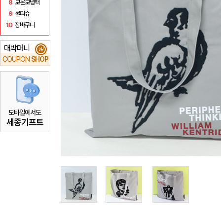
8
보온보냉백
9
물티슈
10
장바구니
대박머니
₩
COUPON
SHOP
모바일에서도
세종기프트