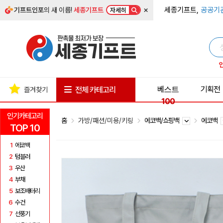
×
세종기프트,
공공기
기프트인포
의 새 이름!
세종기프트
자세히
베스트
기획전
전체 카테고리
즐겨찾기
100
인기카테고리
홈
가방/패션/미용/키링
에코백/쇼핑백
에코백
TOP 10
1
에코백
2
텀블러
3
우산
4
부채
5
보조배터리
6
수건
7
선풍기