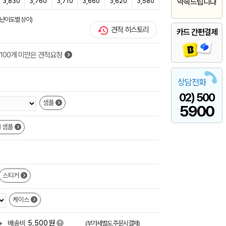
3,830
3,760
3,710
3,660
3,620
3,580
약속드립니다
(난이도별 상이)
견적 히스토리
카드 간편결제
100개 미만은 견적요청
상담전화
02) 500
샘플
5900
샘플
스티커
케이스
원
+
배송비
5,500
(부가세별도,주문시결제)