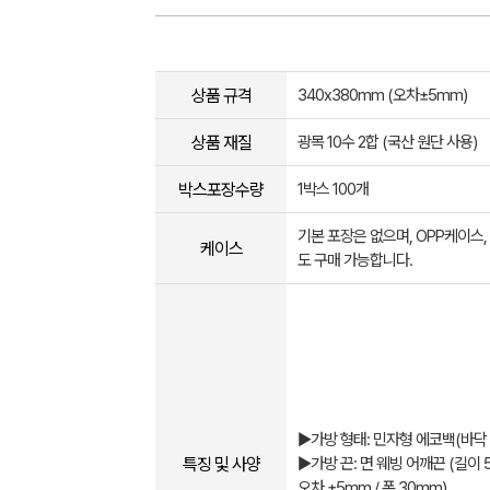
상품 규격
340x380mm (오차±5mm​)
상품 재질
광목 10수 2합 (국산 원단 사용)
박스포장수량
1박스 100개
기본 포장은 없으며, OPP케이스
케이스
도 구매 가능합니다.
▶가방 형태: 민자형 에코백(바닥
특징 및 사양
▶가방 끈: 면 웨빙 어깨끈 (길이 
오차 ±5mm / 폭 30mm)