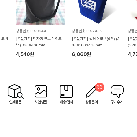
상품번호 : 159644
상품번호 : 152455
상품번
에코백
[주문제작] 민자형 크로스 에코
[주문제작] 컬러 에코백(6색) (3
[주문
백 (360x400mm)
40x100x420mm)
(32
4,540원
6,060원
4,7
33
인쇄샘플
시안샘플
배송/결제
상품문의
구매후기