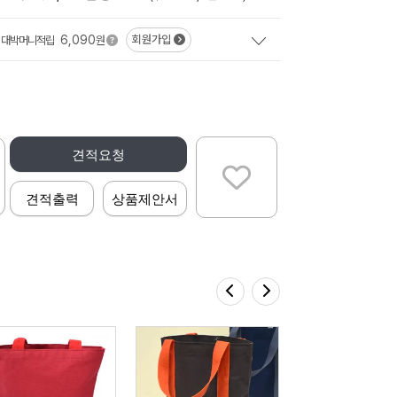
6,090
회원가입
대박머니적립
원
견적요청
견적출력
상품제안서