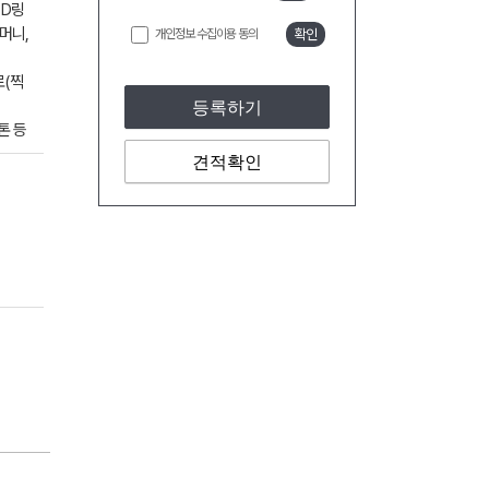
 D링
머니,
개인정보 수집이용 동의
확인
로(찍
등록하기
톤 등
견적확인