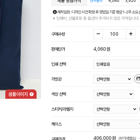
제품 공급가격
4,060
3,920
견적문의
제작일정 : 디자인 시안 확정 후 영업일 기준 평균 1-2주 소요 
※ 인쇄비, 선물포장 등 옵션이 추가되지 않은 가격입니다.
구매수량
4,060
원
판매단가
인쇄 선택
가방끈
색상 선택
스티커/라벨지
케이스
406,000
원
(부가세별도)
구매가격