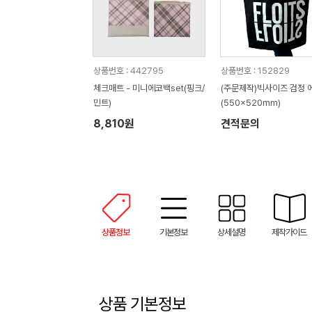
상품번호 : 442795
상품번호 : 152829
체크매트 - 미니에코백set(핑크/
(주문제작)빅사이즈 검정 
민트)
(550x520mm)
8,810원
견적문의
상품정보
기본정보
상세설명
제작가이드
상품 기본정보