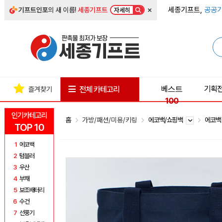
×
세종기프트,
공공기
기프트인포
의 새 이름!
세종기프트
자세히
베스트
기획
전체 카테고리
즐겨찾기
100
인기카테고리
홈
가방/패션/미용/키링
에코백/쇼핑백
에코
TOP 10
1
에코백
2
텀블러
3
우산
4
부채
5
보조배터리
6
수건
7
선풍기