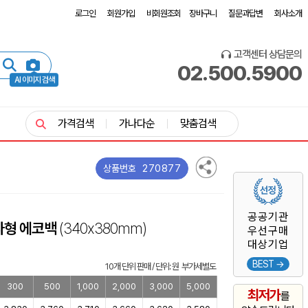
로그인
회원가입
비회원조회
장바구니
질문과답변
회사소개
고객센터 상담문의
02.500.5900
AI 이미지 검색
가격검색
가나다순
맞춤검색
270877
상품번호
공공기관
자형 에코백
(340x380mm)
우선구매
대상기업
BEST →
10개 단위 판매 / 단위: 원 부가세별도
300
500
1,000
2,000
3,000
5,000
최저가
를