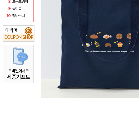
8
보온보냉백
9
물티슈
10
장바구니
대박머니
₩
COUPON
SHOP
모바일에서도
세종기프트