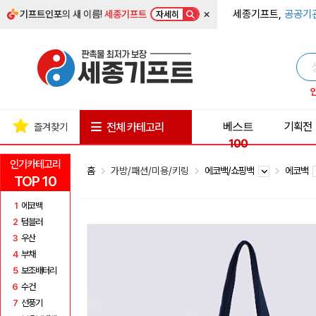
×
세종기프트,
공공기
기프트인포
의 새 이름!
세종기프트
자세히
베스트
기획전
전체 카테고리
즐겨찾기
100
인기카테고리
홈
가방/패션/미용/키링
에코백/쇼핑백
에코백
TOP 10
1
에코백
2
텀블러
3
우산
4
부채
5
보조배터리
6
수건
7
선풍기