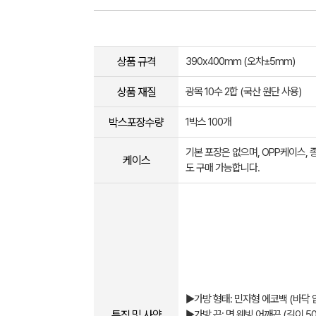
상품 규격
390x400mm (오차±5mm​)
상품 재질
광목 10수 2합 (국산 원단 사용)
박스포장수량
1박스 100개
기본 포장은 없으며, OPP케이스,
케이스
도 구매 가능합니다.
▶가방 형태: 민자형 에코백 (바닥 
특징 및 사양
▶가방 끈: 면 웨빙 어깨끈 (길이 5