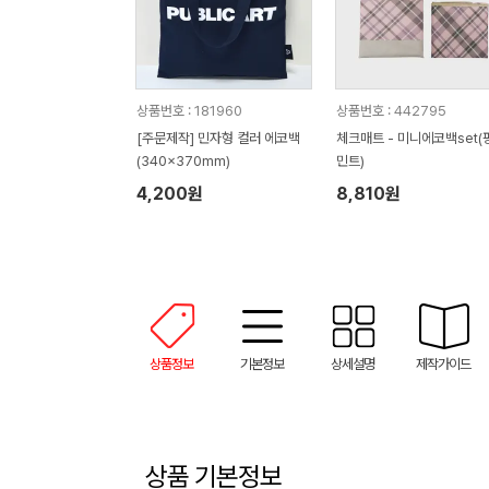
상품번호 : 181960
상품번호 : 442795
[주문제작] 민자형 컬러 에코백
체크매트 - 미니에코백set(
(340x370mm)
민트)
4,200원
8,810원
상품정보
기본정보
상세설명
제작가이드
상품 기본정보