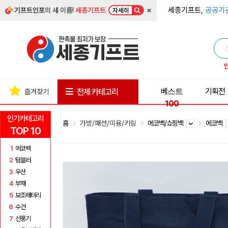
×
세종기프트,
공공기
기프트인포
의 새 이름!
세종기프트
자세히
베스트
기획전
전체 카테고리
즐겨찾기
100
인기카테고리
홈
가방/패션/미용/키링
에코백/쇼핑백
에코백
TOP 10
1
에코백
2
텀블러
3
우산
4
부채
5
보조배터리
6
수건
7
선풍기