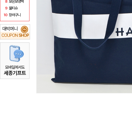
8
보온보냉백
9
물티슈
10
장바구니
대박머니
₩
COUPON
SHOP
모바일에서도
세종기프트