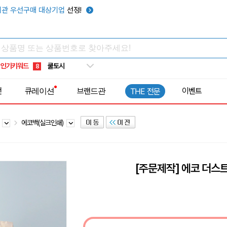
키캡
5
관 우선구매 대상기업
선정!
우산
6
텀블러
7
쿨토시
8
인기키워드
넥쿨러
9
타포린가방
10
전
큐레이션
브랜드관
이벤트
THE 전문
선풍기
1
백
에코백(실크인쇄)
[주문제작] 에코 더스