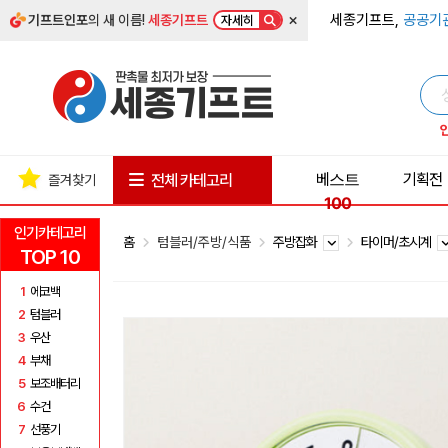
×
세종기프트,
공공기
기프트인포
의 새 이름!
세종기프트
자세히
베스트
기획전
전체 카테고리
즐겨찾기
100
인기카테고리
홈
텀블러/주방/식품
주방잡화
타이머/초시계
TOP 10
1
에코백
2
텀블러
3
우산
4
부채
5
보조배터리
6
수건
7
선풍기