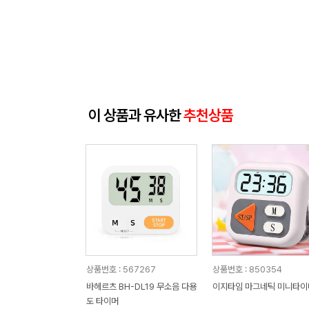
이 상품과 유사한
추천상품
상품번호 : 567267
상품번호 : 850354
바헤르츠 BH-DL19 무소음 다용
이지타임 마그네틱 미니타이
도 타이머