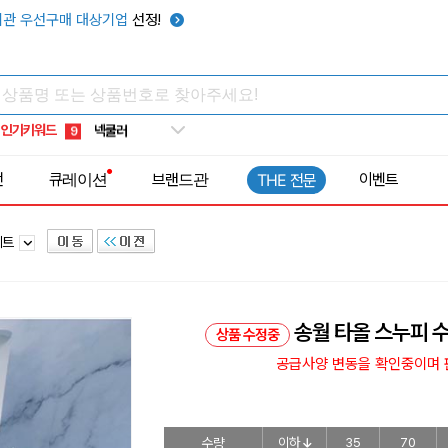
키캡
5
관 우선구매 대상기업
선정!
우산
6
텀블러
7
쿨토시
8
인기키워드
넥쿨러
9
타포린가방
10
전
큐레이션
브랜드관
이벤트
THE 전문
선풍기
1
세트
송월 타올 스누피 
상품 수정중
공급사양 변동을 확인중이며 판
수량
이하
35
70