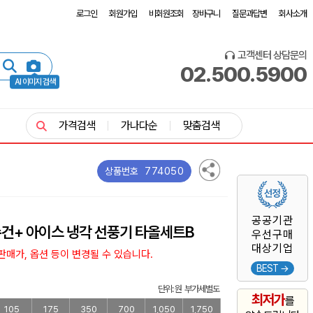
로그인
회원가입
비회원조회
장바구니
질문과답변
회사소개
고객센터 상담문의
02.500.5900
AI 이미지 검색
가격검색
가나다순
맞춤검색
774050
상품번호
공공기관
수건+ 아이스 냉각 선풍기 타올세트B
우선구매
대상기업
매가, 옵션 등이 변경될 수 있습니다.
BEST →
단위: 원 부가세별도
최저가
를
105
175
350
700
1,050
1,750