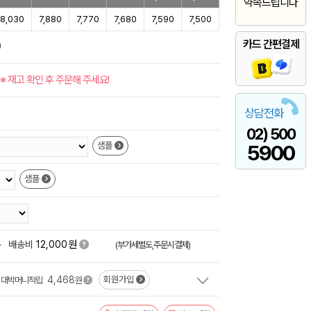
약속드립니다
8,030
7,880
7,770
7,680
7,590
7,500
카드 간편결제
)
※ 재고 확인 후 주문해 주세요!
상담전화
02) 500
샘플
5900
샘플
원
+
배송비
12,000
(부가세별도,주문시결제)
4,468
회원가입
대박머니적립
원