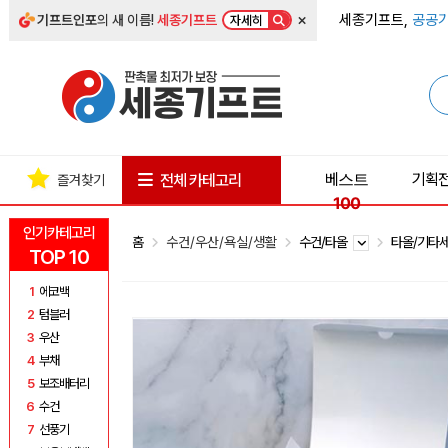
×
세종기프트,
공공기
기프트인포
의 새 이름!
세종기프트
자세히
베스트
기획
전체 카테고리
즐겨찾기
100
인기카테고리
홈
수건/우산/욕실/생활
수건/타올
타올/기타
TOP 10
1
에코백
2
텀블러
3
우산
4
부채
5
보조배터리
6
수건
7
선풍기