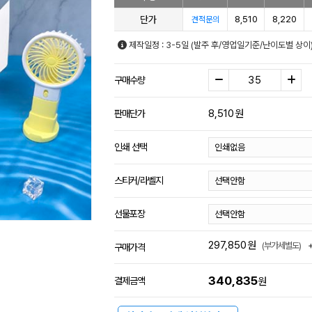
단가
8,510
8,220
견적문의
제작일정 : 3-5일 (발주 후/영업일기준/난이도별 상이
구매수량
8,510
원
판매단가
인쇄 선택
스티커/라벨지
선물포장
297,850
원
(부가세별도)
구매가격
340,835
결제금액
원