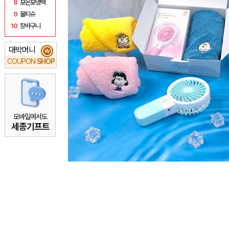
8
보온보냉백
9
물티슈
10
장바구니
대박머니
₩
COUPON
SHOP
모바일에서도
세종기프트