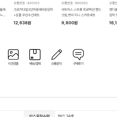
상품번호 : 841003
상품번호 : 860062
상품번
선물세
크로커다일3단자동레터링암막
아트릭스 스트롱 프로텍션 핸드
캔디볼
l+클
+심플 우산수건세트
크림,쁘띠 미니 스카프세트
암막 
)
품+송
12,638원
9,800원
16,
수건
시안샘플
배송/결제
상품문의
구매후기
박스포장수량
1박스 34개