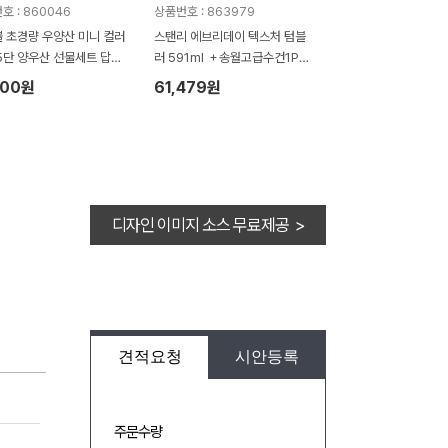
호 : 860046
상품번호 : 863979
 초경량 우양산 미니 컬러
스탠리 에브리데이 텍스처 텀블
5단 양우산 선물세트 답례
러 591ml ＋송월고급수건1P세
월타올세트 항균 무지40
트
100원
61,479원
세트
디자인 이미지 소스 무료제공 >
견적요청
시안등록
주문수량