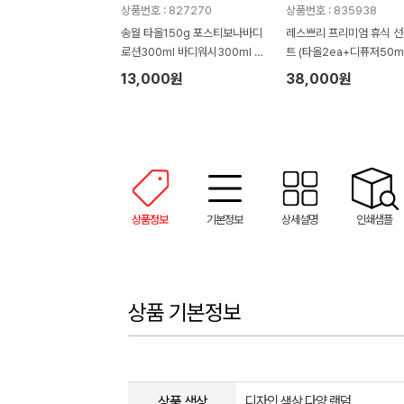
상품번호 : 827270
상품번호 : 835938
송월 타올150g 포스티보나바디
레스쁘리 프리미엄 휴식 
로션300ml 바디워시300ml 물
트 (타올2ea+디퓨저50m
티슈100매(4종)
렌저290ml+로션300ml
13,000원
38,000원
상품정보
기본정보
상세설명
인쇄샘플
상품 기본정보
상품 색상
디자인 색상 다양 랜덤