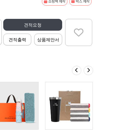
쇼핑백 제작
박스 제작
견적요청
견적출력
상품제안서