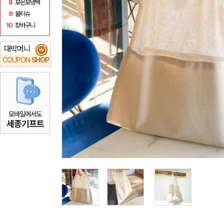
8
보온보냉백
9
물티슈
10
장바구니
대박머니
₩
COUPON
SHOP
모바일에서도
세종기프트