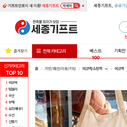
×
세종기프트,
공공기
기프트인포
의 새 이름!
세종기프트
자세히
베스트
기획전
전체 카테고리
즐겨찾기
100
인기카테고리
홈
가방/패션/미용/키링
에코백/쇼핑백
에코백
TOP 10
1
에코백
2
텀블러
3
우산
4
부채
5
보조배터리
6
수건
7
선풍기