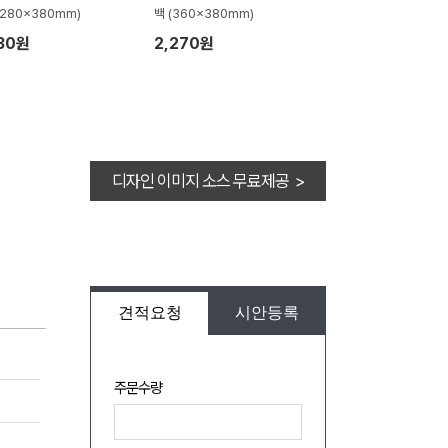
(280x380mm)
백 (360x380mm)
30원
2,270원
디자인 이미지 소스 무료제공 >
견적요청
시안등록
주문수량