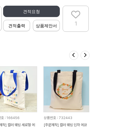
견적요청
1
견적출력
상품제안서
호 : 166456
상품번호 : 732443
제작] 컬러 웨빙 세로형 에
[주문제작] 컬러 웨빙 민자 에코