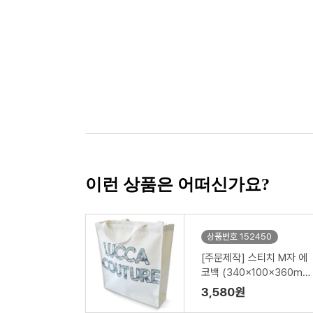
이런 상품은 어떠신가요?
상품번호 152450
[주문제작] 스티치 M자 에
코백 (340x100x360m
m)
3,580원