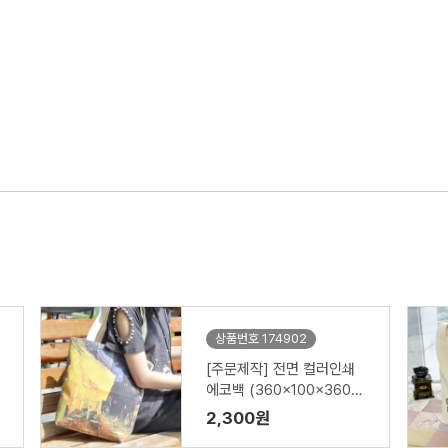
상품번호 174902
[주문제작] 전면 컬러인쇄
에코백 (360x100x360m
m)
2,300원