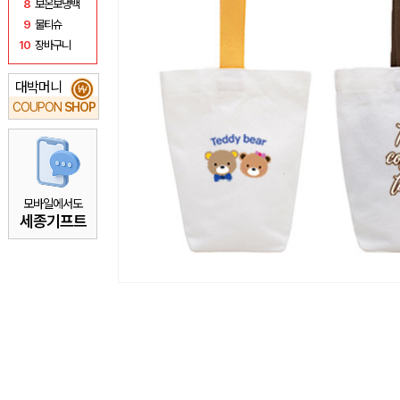
8
보온보냉백
9
물티슈
10
장바구니
대박머니
₩
COUPON
SHOP
모바일에서도
세종기프트