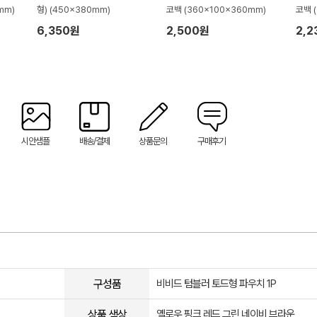
mm)
형) (450x380mm)
코백 (360x100x360mm)
코백 
6,350원
2,500원
2,2
시안샘플
배송/결제
상품문의
구매후기
구성품
비비드 텀블러 토드형 파우치 1P
상품 색상
옐로우,핑크,레드,그린,네이비,브라운