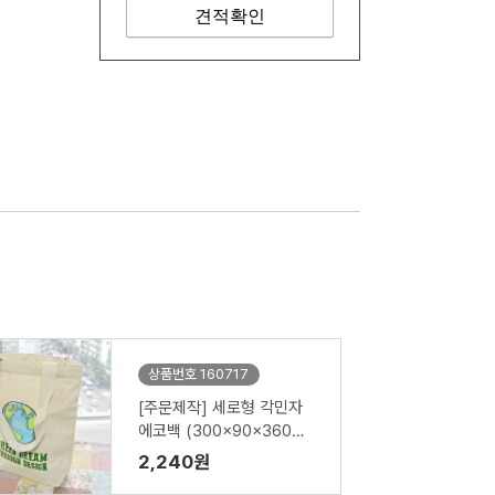
견적확인
상품번호 160717
[주문제작] 세로형 각민자
에코백 (300x90x360m
m)
2,240원