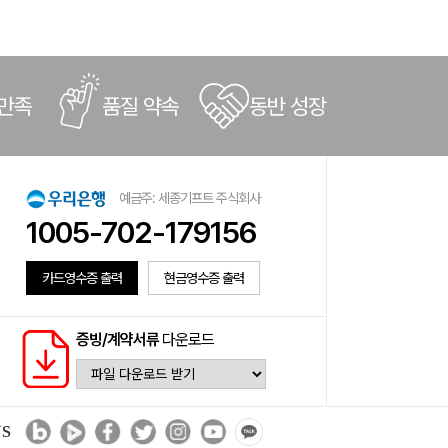
 만족
품질 약속
동반 성장
예금주: 세종기프트 주식회사
1005-702-179156
카드영수증 출력
현금영수증 출력
증빙/계약서류
다운로드
NS