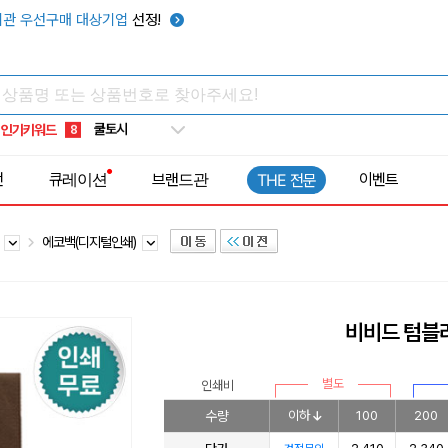
키캡
5
관 우선구매 대상기업
선정!
우산
6
텀블러
7
쿨토시
8
인기키워드
넥쿨러
9
타포린가방
10
전
큐레이션
브랜드관
이벤트
THE 전문
선풍기
1
백
에코백(디지털인쇄)
비비드 텀블
별도
인쇄비
수량
이하
100
200