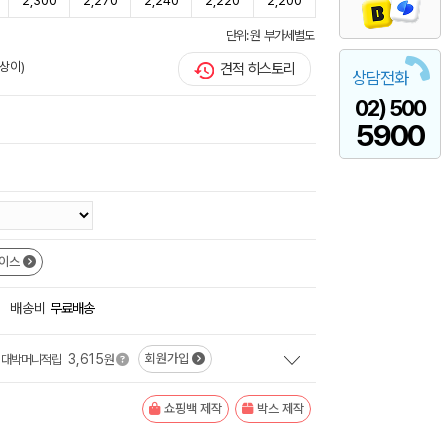
2,300
2,270
2,240
2,220
2,200
단위: 원 부가세별도
상이)
견적 히스토리
상담전화
02) 500
5900
이스
+
배송비
무료배송
3,615
회원가입
대박머니적립
원
쇼핑백 제작
박스 제작