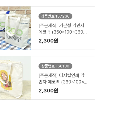
상품번호 157236
[주문제작] 기본형 각민자
에코백 (360x100x360m
m)
2,300원
상품번호 166180
[주문제작] 디지털인쇄 각
민자 에코백 (360x100x3
60mm)
2,300원