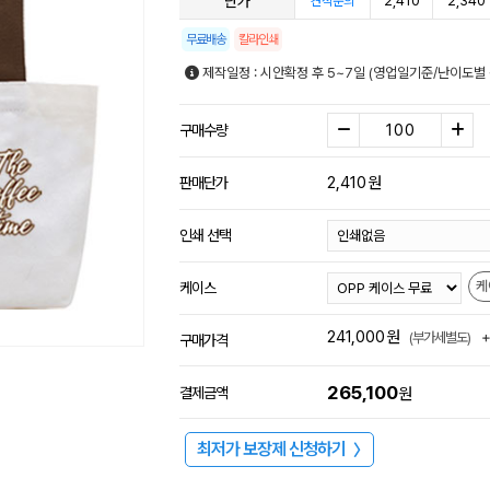
단가
2,410
2,340
견적문의
무료배송
칼라인쇄
제작일정 : 시안확정 후 5~7일 (영업일기준/난이도별 
구매수량
2,410
원
판매단가
인쇄 선택
케
케이스
241,000
원
(부가세별도)
구매가격
265,100
결제금액
원
최저가 보장제 신청하기
〉