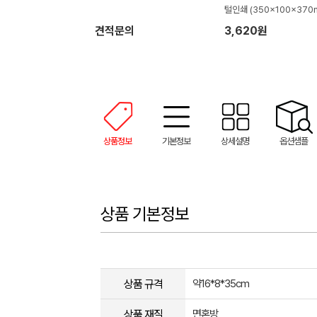
털인쇄 (350x100x370
견적문의
3,620원
상품정보
기본정보
상세설명
옵션샘플
상품 기본정보
상품 규격
약16*8*35cm
상품 재질
면혼방