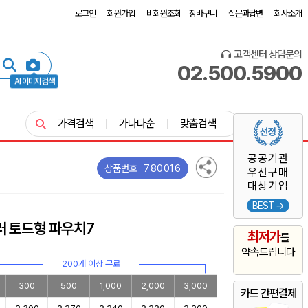
로그인
회원가입
비회원조회
장바구니
질문과답변
회사소개
고객센터 상담문의
02.500.5900
AI 이미지 검색
가격검색
가나다순
맞춤검색
공공기관
780016
상품번호
우선구매
대상기업
BEST →
러 토드형 파우치7
최저가
를
약속드립니다
200개 이상 무료
300
500
1,000
2,000
3,000
카드 간편결제