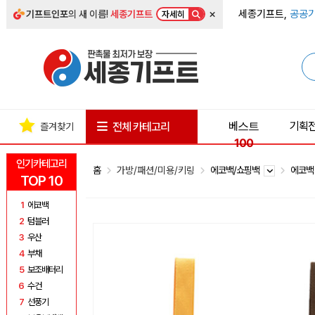
×
세종기프트,
공공기
기프트인포
의 새 이름!
세종기프트
자세히
베스트
기획
전체 카테고리
즐겨찾기
100
인기카테고리
홈
가방/패션/미용/키링
에코백/쇼핑백
에코
TOP 10
1
에코백
2
텀블러
3
우산
4
부채
5
보조배터리
6
수건
7
선풍기