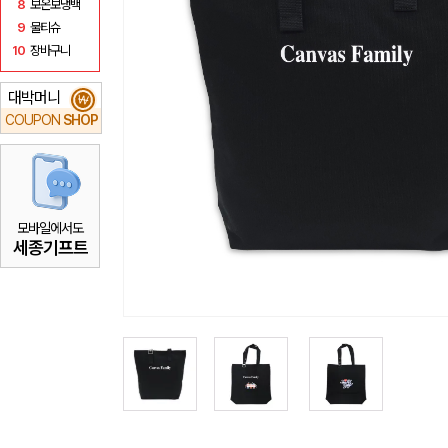
8
보온보냉백
9
물티슈
10
장바구니
대박머니
₩
COUPON
SHOP
모바일에서도
세종기프트