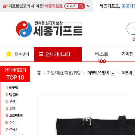
×
세종기프트,
공공기
기프트인포
의 새 이름!
세종기프트
자세히
베스트
기획전
전체 카테고리
즐겨찾기
100
인기카테고리
홈
가방/패션/미용/키링
에코백/쇼핑백
에코백
TOP 10
1
에코백
2
텀블러
3
우산
4
부채
5
보조배터리
6
수건
7
선풍기