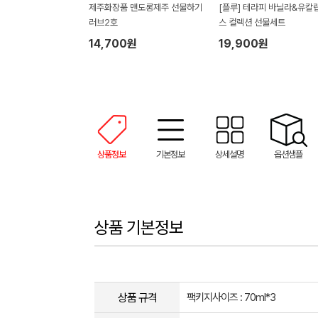
제주화장품 맨도롱제주 선물하기
[플루] 테라피 바닐라&유칼
러브2호
스 컬렉션 선물세트
14,700원
19,900원
상품정보
기본정보
상세설명
옵션샘플
상품 기본정보
상품 규격
팩키지사이즈 : 70ml*3