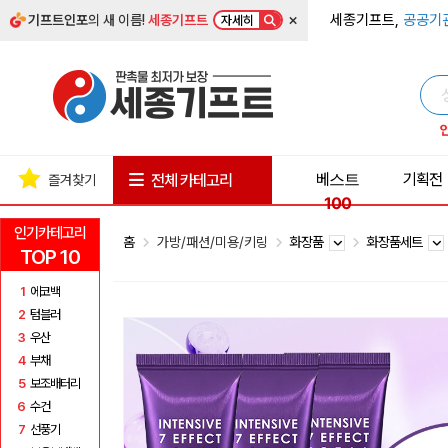
×
세종기프트,
공공기
기프트인포
의 새 이름!
세종기프트
자세히
베스트
기획전
전체 카테고리
즐겨찾기
100
인기카테고리
홈
가방/패션/미용/키링
화장품
화장품세트
TOP 10
1
에코백
2
텀블러
3
우산
4
부채
5
보조배터리
6
수건
7
선풍기