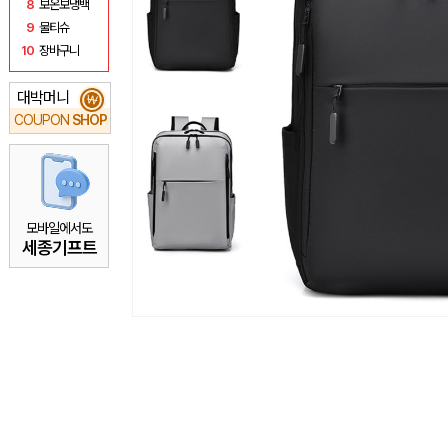
8
보온보냉백
9
물티슈
10
장바구니
대박머니
₩
COUPON
SHOP
모바일에서도
세종기프트