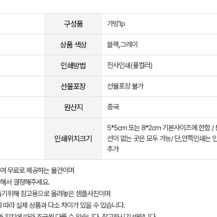
구성품
가방1p
상품 색상
블랙,그레이
인쇄방법
전사인쇄(풒컬러)
선물포장
선물포장 불가
원산지
중국
5*5cm 또는 8*2cm 기본사이즈에 한함 /
인쇄위치크기
선이 없는 곳은 모두 가능/ 단,안쪽인쇄는 
추가
여 무료로 제공하는 물건이며
해서 결정해주세요.
돕기위해 참고용으로 올려놓은 샘플사진이며
 따라 실제 상품과 다소 차이가 있을 수 있습니다.