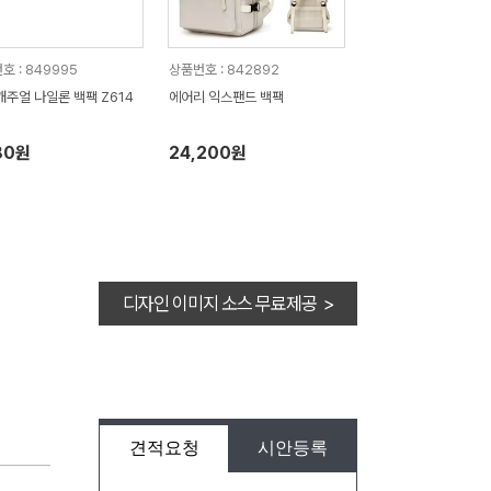
호 : 849995
상품번호 : 842892
캐주얼 나일론 백팩 Z614
에어리 익스팬드 백팩
80원
24,200원
디자인 이미지 소스 무료제공 >
견적요청
시안등록