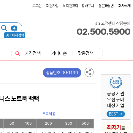
로그인
회원가입
비회원조회
장바구니
질문과답변
회사소개
고객센터 상담문의
02.500.5900
AI 이미지 검색
가격검색
가나다순
맞춤검색
851130
상품번호
공공기관
니스 노트북 백팩
우선구매
대상기업
무료제공
BEST →
50
100
200
300
500
최저가
를