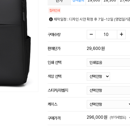
단가
29,600
28,300
27,40
견적문의
칼라인쇄
제작일정 : 디자인 시안 확정 후 7일~12일 (영업일기
구매수량
29,600
원
판매단가
인쇄 선택
색상 선택
스티커/라벨지
케이스
296,000
원
(부가세별도)
구매가격