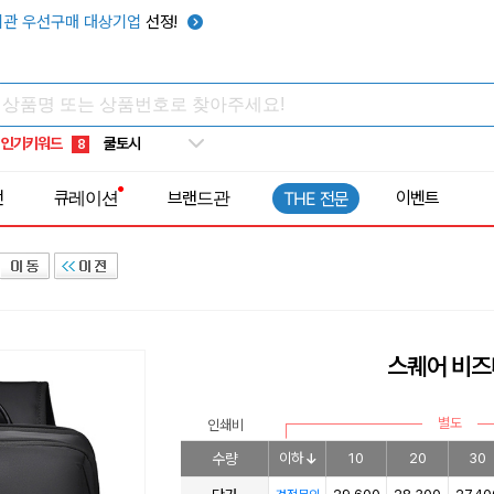
키캡
5
관 우선구매 대상기업
선정!
우산
6
텀블러
7
쿨토시
8
인기키워드
넥쿨러
9
타포린가방
10
전
큐레이션
브랜드관
이벤트
THE 전문
선풍기
1
스퀘어 비즈
별도
인쇄비
수량
이하
10
20
30