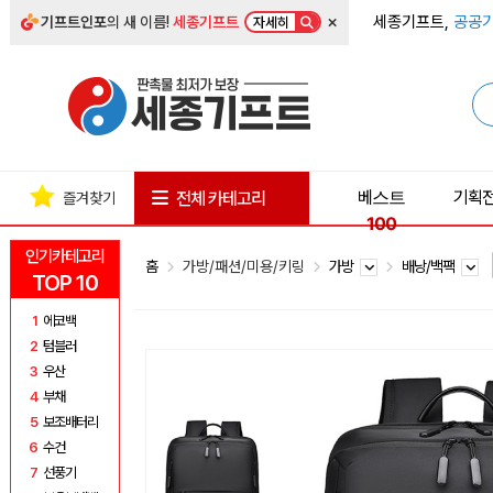
×
세종기프트,
공공기
기프트인포
의 새 이름!
세종기프트
자세히
베스트
기획
전체 카테고리
즐겨찾기
100
인기카테고리
홈
가방/패션/미용/키링
가방
배낭/백팩
TOP 10
1
에코백
2
텀블러
3
우산
4
부채
5
보조배터리
6
수건
7
선풍기