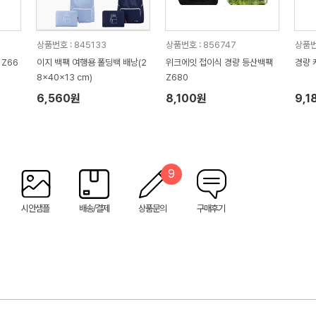
상품번호 : 845133
상품번호 : 856747
상품번
Z66
이지 백팩 여행용 폴딩백 배낭(2
위크에잇 접이식 경량 등산백팩
경량 
8x40x13 cm)
Z680
6,560원
8,100원
9,1
9
시안샘플
배송/결제
상품문의
구매후기