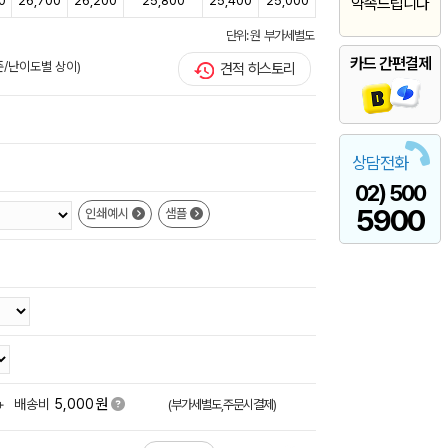
0
26,700
26,200
25,800
25,400
25,000
약속드립니다
단위: 원 부가세별도
카드 간편결제
준/난이도별 상이)
견적 히스토리
상담전화
02) 500
5900
인쇄예시
샘플
원
+
배송비
5,000
(부가세별도,주문시결제)