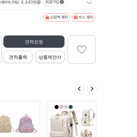
4,440
회원가입
대박머니적립
원
쇼핑백 제작
박스 제작
견적요청
견적출력
상품제안서