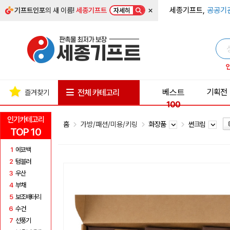
×
세종기프트,
공공기
기프트인포
의 새 이름!
세종기프트
자세히
베스트
기획전
전체 카테고리
즐겨찾기
100
인기카테고리
홈
가방/패션/미용/키링
화장품
썬크림
TOP 10
1
에코백
2
텀블러
3
우산
4
부채
5
보조배터리
6
수건
7
선풍기