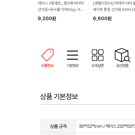
여미니 3종세트_ 엘지퓨어더마
[센텔리안24] 마데카 더마 
선크림+유시몰 치약40g+크리
세이프 톤업 선크림 50ml (
넥스 안심항균물티슈(손잡이박
+ PA++++)
9,200원
6,600원
스)
상품정보
기본정보
상세설명
옵션샘플
상품 기본정보
상품 규격
80*152*1mm / 케이스:220*155