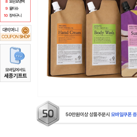
8
보온보냉백
9
물티슈
10
장바구니
대박머니
₩
COUPON
SHOP
모바일에서도
세종기프트
50만원이상 상품주문시
모바일쿠폰 