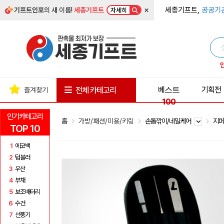
×
세종기프트,
공공기
기프트인포
의 새 이름!
세종기프트
자세히
베스트
기획전
전체 카테고리
즐겨찾기
100
인기카테고리
홈
가방/패션/미용/키링
손톱깎이/네일케어
지
TOP 10
1
에코백
2
텀블러
3
우산
4
부채
5
보조배터리
6
수건
7
선풍기