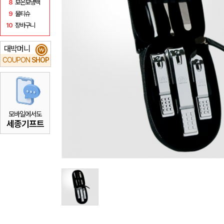
8
보온보냉백
9
물티슈
10
장바구니
대박머니
₩
COUPON
SHOP
모바일에서도
세종기프트