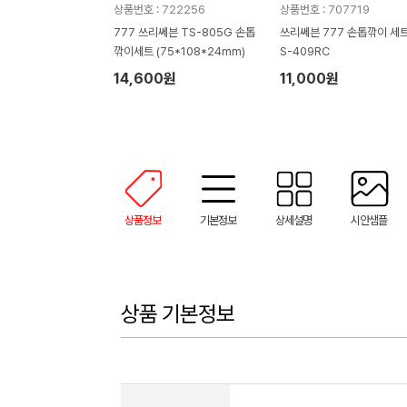
상품번호 : 722256
상품번호 : 707719
777 쓰리쎄븐 TS-805G 손톱
쓰리쎄븐 777 손톱깎이 세트
깎이세트 (75*108*24mm)
S-409RC
14,600원
11,000원
상품정보
기본정보
상세설명
시안샘플
상품 기본정보