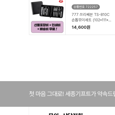
상품번호 722257
777 쓰리쎄븐 TS-810C
손톱깎이세트 (102*111*26
mm)
14,600원
첫 마음 그대로! 세종기프트가 약속드