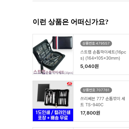
이런 상품은 어떠신가요?
상품번호 479557
스트랩 손톱깍이세트(16pc
s) (164x105x30mm)
5,040원
상품번호 707761
쓰리쎄븐 777 손톱깎이 세
트 TS-940C
17,800원