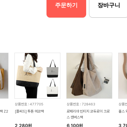
주문하기
장바구니
상품번호 : 477705
상품번호 : 728463
상품번
백 Z2
[플씨드] 투톤 에코백
로페리아 빈티지 코듀로이 크로
홀스 
스 캔버스백
2,280원
6,100원
3,