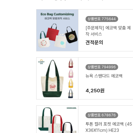
상품번호 775644
[주문제작] 에코백 맞춤 제
작 서비스
견적문의
상품번호 794996
뉴욕 스탠다드 에코백
4,250원
상품번호 678676
투톤 컬러 포켓 에코백 (45
X36X11cm) HE23