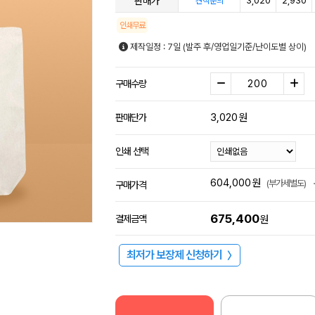
판매가
3,020
2,930
견적문의
인쇄무료
제작일정 : 7일 (발주 후/영업일기준/난이도별 상이)
구매수량
3,020
원
판매단가
인쇄 선택
604,000
원
(부가세별도)
구매가격
675,400
결제금액
원
최저가 보장제 신청하기
〉