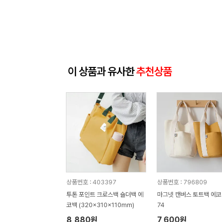
이 상품과 유사한
추천상품
상품번호 : 403397
상품번호 : 796809
투톤 포인트 크로스백 숄더백 에
마그넷 캔버스 토트백 에코
코백 (320x310x110mm)
74
8,880원
7,600원