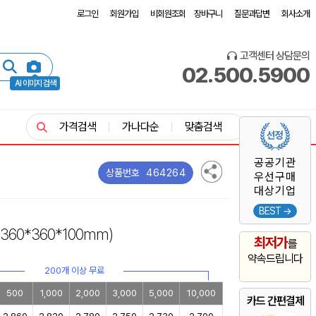
로그인
회원가입
비회원조회
장바구니
질문과답변
회사소개
고객센터 상담문의
02.500.5900
AI 이미지 검색
가격검색
가나다순
맞춤검색
공공기관
464264
상품번호
우선구매
대상기업
BEST →
(360*360*100mm)
최저가
를
약속드립니다
200개 이상 무료
500
1,000
2,000
3,000
5,000
10,000
카드 간편결제