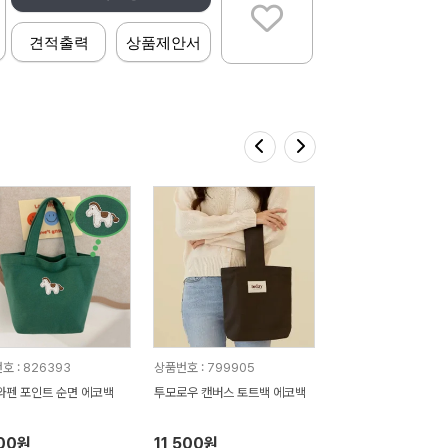
견적출력
상품제안서
호 : 826393
상품번호 : 799905
와펜 포인트 순면 에코백
투모로우 캔버스 토트백 에코백
700원
11,500원