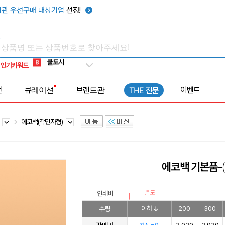
키캡
5
관 우선구매 대상기업
선정!
우산
6
텀블러
7
쿨토시
8
인기키워드
넥쿨러
9
타포린가방
10
전
큐레이션
브랜드관
이벤트
THE 전문
선풍기
1
백
에코백(각민자형)
에코백 기본품-
별도
인쇄비
수량
이하
200
300