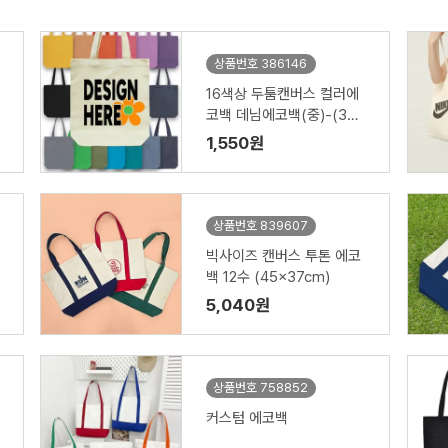
상품번호 386146
16색상 두툼캔버스 컬러에
코백 데님에코백(중)-(35x
38x8cm)
1,550원
상품번호 839607
빅사이즈 캔버스 투톤 에코
백 12수 (45x37cm)
5,040원
상품번호 758852
커스텀 에코백