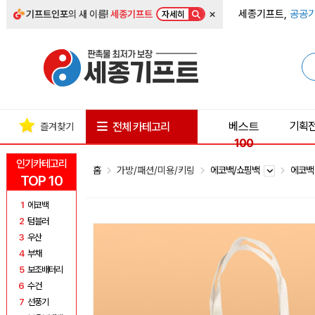
×
세종기프트,
공공기
기프트인포
의 새 이름!
세종기프트
자세히
베스트
기획
전체 카테고리
즐겨찾기
100
인기카테고리
홈
가방/패션/미용/키링
에코백/쇼핑백
에코
TOP 10
1
에코백
2
텀블러
3
우산
4
부채
5
보조배터리
6
수건
7
선풍기