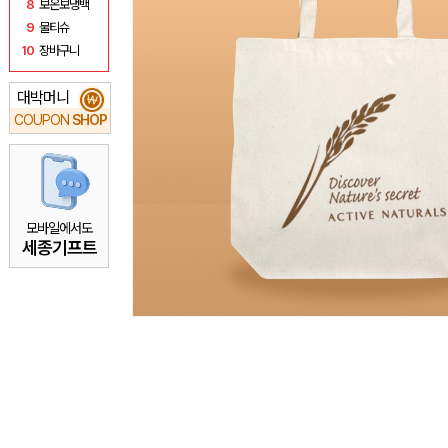
8
보온보냉백
9
물티슈
10
장바구니
대박머니
₩
COUPON
SHOP
모바일에서도
세종기프트