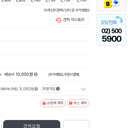
2,860
2,820
2,780
2,750
2,730
2,700
10개 단위 판매 / 단위: 원 부가세별도
견적 히스토리
상담전화
02) 500
5900
원
+
배송비
10,000
(부가세별도,주문시결제)
9,060
회원가입
대박머니적립
원
쇼핑백 제작
박스 제작
견적요청