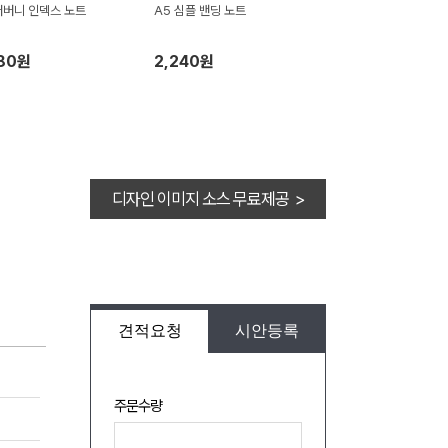
버니 인덱스 노트
A5 심플 밴딩 노트
280원
2,240원
디자인 이미지 소스 무료제공 >
견적요청
시안등록
주문수량