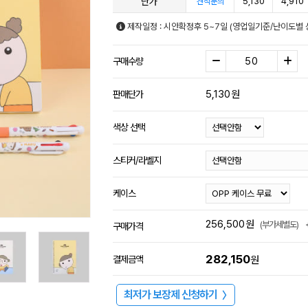
단가
5,130
4,910
견적문의
제작일정 : 시안확정후 5~7일 (영업일기준/난이도별 
구매수량
5,130
원
판매단가
색상 선택
스티커/라벨지
케이스
256,500
원
(부가세별도)
구매가격
282,150
결제금액
원
최저가 보장제 신청하기
〉