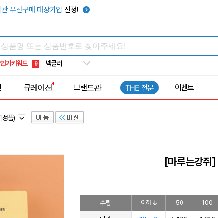
키캡
5
관 우선구매 대상기업
선정!
우산
6
텀블러
7
쿨토시
8
인기키워드
넥쿨러
9
타포린가방
10
전
큐레이션
브랜드관
이벤트
THE 전문
선풍기
1
기성품)
[마루는강쥐]
수량
이하
50
100