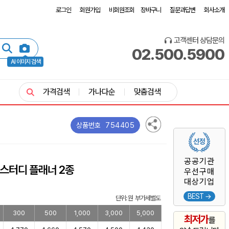
로그인
회원가입
비회원조회
장바구니
질문과답변
회사소개
고객센터 상담문의
02.500.5900
AI 이미지 검색
가격검색
가나다순
맞춤검색
754405
상품번호
공공기관
 스터디 플래너 2종
우선구매
대상기업
BEST →
단위: 원 부가세별도
300
500
1,000
3,000
5,000
최저가
를