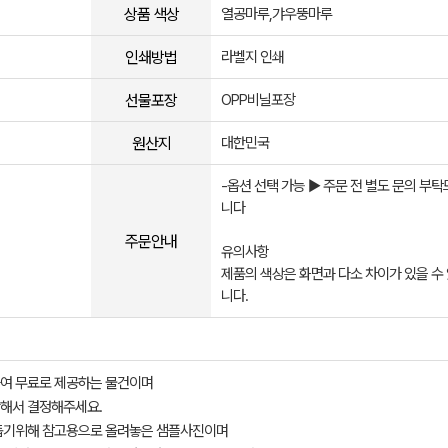
상품 색상
열공마루,갸우뚱마루
인쇄방법
라벨지 인쇄
선물포장
OPP비닐포장
원산지
대한민국
-옵션 선택 가능 ▶ 주문 전 별도 문의 부
니다
주문안내
유의사항
제품의 색상은 화면과 다소 차이가 있을 수
니다.
여 무료로 제공하는 물건이며
해서 결정해주세요.
돕기위해 참고용으로 올려놓은 샘플사진이며