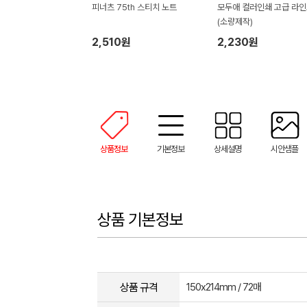
피너츠 75th 스티치 노트
모두애 컬러인쇄 고급 라
(소량제작)
2,510원
2,230원
상품정보
기본정보
상세설명
시안샘플
상품 기본정보
상품 규격
150x214mm / 72매