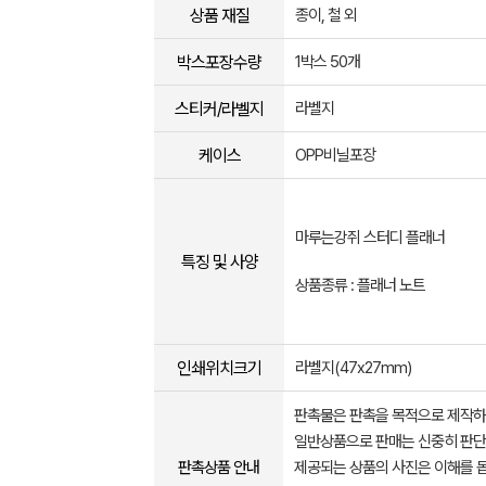
상품 재질
종이, 철 외
박스포장수량
1박스 50개
스티커/라벨지
라벨지
케이스
OPP비닐포장
마루는강쥐 스터디 플래너
특징 및 사양
상품종류 : 플래너 노트
인쇄위치크기
라벨지(47x27mm)
판촉물은 판촉을 목적으로 제작하
일반상품으로 판매는 신중히 판단
판촉상품 안내
제공되는 상품의 사진은 이해를 