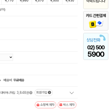
4,770
4,660
4,570
4,500
4,430
약속드립니다
상이)
카드 간편결제
상담전화
02) 500
5900
+
배송비
무료배송
3,848
회원가입
대박머니적립
원
쇼핑백 제작
박스 제작