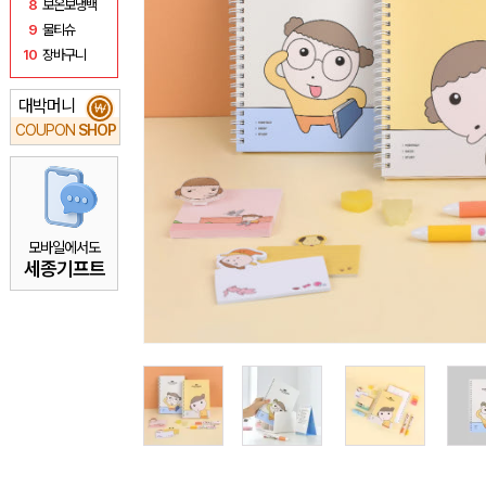
8
보온보냉백
9
물티슈
10
장바구니
대박머니
₩
COUPON
SHOP
모바일에서도
세종기프트