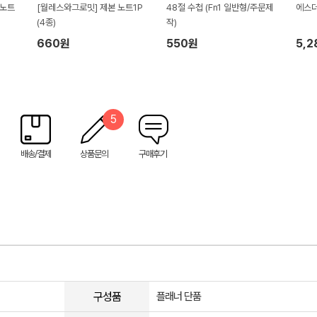
인노트
[월레스와그로밋] 제본 노트1P
48절 수첩 (Fn1 일반형/주문제
에스더
(4종)
작)
660원
550원
5,
5
배송/결제
상품문의
구매후기
구성품
플래너 단품