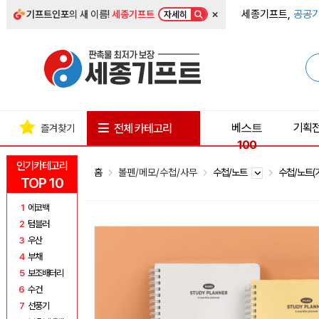
×
세종기프트,
공공기
기프트인포
의 새 이름!
세종기프트
자세히
베스트
기획
전체 카테고리
즐겨찾기
100
인기카테고리
홈
볼펜/메모/수첩/사무
수첩/노트
수첩/노트(
TOP 10
1
에코백
2
텀블러
3
우산
4
부채
5
보조배터리
6
수건
7
선풍기