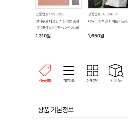
상품번호 : 698026
상품번호 : 832463
인쇄무료 타포린 시장가방 중형
데일리 반투명 화이트 타포
바닥보강있음(40*35*15cm)
1,310원
1,650원
상품정보
기본정보
상세설명
인쇄샘플
상품 기본정보