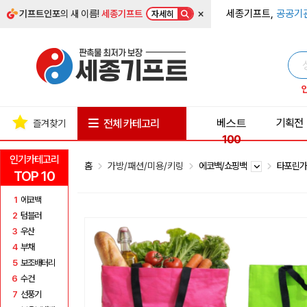
×
세종기프트,
공공기
기프트인포
의 새 이름!
세종기프트
자세히
베스트
기획전
전체 카테고리
즐겨찾기
100
인기카테고리
홈
가방/패션/미용/키링
에코백/쇼핑백
타포린
TOP 10
1
에코백
2
텀블러
3
우산
4
부채
5
보조배터리
6
수건
7
선풍기