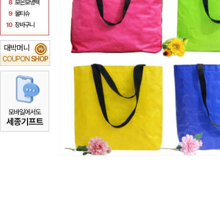
8
보온보냉백
9
물티슈
10
장바구니
대박머니
₩
COUPON
SHOP
모바일에서도
세종기프트