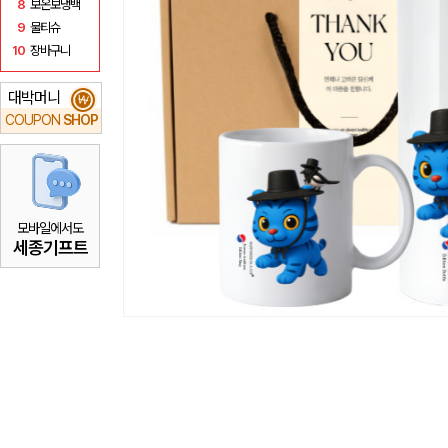
8
보온보냉백
9
물티슈
10
장바구니
대박머니
₩
COUPON
SHOP
모바일에서도
세종기프트