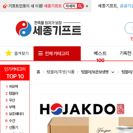
×
세종기프트,
공공기
기프트인포
의 새 이름!
세종기프트
자세히
베스트
기획전
전체 카테고리
즐겨찾기
100
인기카테고리
홈
텀블러/주방/식품
텀블러/보온보냉병
텀블러
TOP 10
1
에코백
2
텀블러
3
우산
4
부채
5
보조배터리
6
수건
7
선풍기