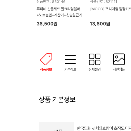
상품번호 : 830146
상품번호 : 821111
루티네 선물세트 밀크티텀블러
[MOCO] 프리미엄 웰컴키트
+노트볼펜+계산기+칫솔살균기
36,500원
13,600원
상품정보
기본정보
상세설명
시안샘플
상품 기본정보
한국민화 까치와호랑이 호작도 디자