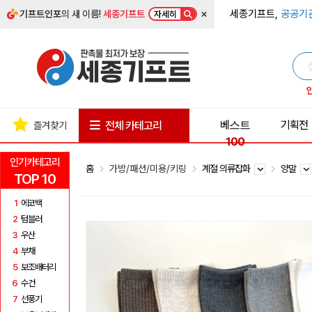
×
세종기프트,
공공기
기프트인포
의 새 이름!
세종기프트
자세히
베스트
기획전
전체 카테고리
즐겨찾기
100
인기카테고리
홈
가방/패션/미용/키링
계절 의류잡화
양말
TOP 10
1
에코백
2
텀블러
3
우산
4
부채
5
보조배터리
6
수건
7
선풍기