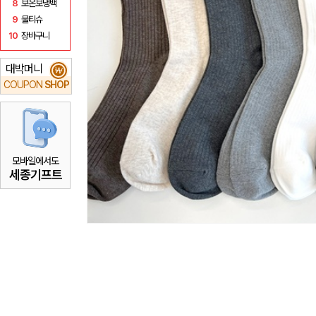
8
보온보냉백
9
물티슈
10
장바구니
대박머니
₩
COUPON
SHOP
모바일에서도
세종기프트