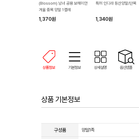
(Blossom) 남녀 공용 보헤미안
특허 인디라 등산양말/단목
겨울 중목 양말 1켤레
1,370원
1,340원
상품정보
기본정보
상세설명
옵션샘플
상품 기본정보
구성품
양말1족