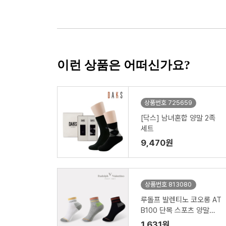
이런 상품은 어떠신가요?
상품번호 725659
[닥스] 남녀혼합 양말 2족
세트
9,470원
상품번호 813080
루돌프 발렌티노 코오롱 AT
B100 단목 스포츠 양말
(여) 1족 기프트 박스
1,631원