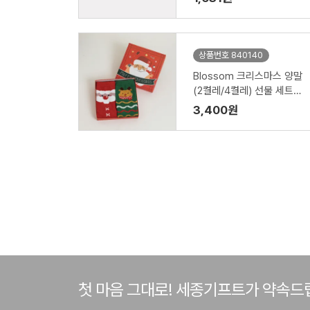
상품번호 840140
Blossom 크리스마스 양말
(2켤레/4켤레) 선물 세트
(성인용/아동용)
3,400원
첫 마음 그대로! 세종기프트가 약속드