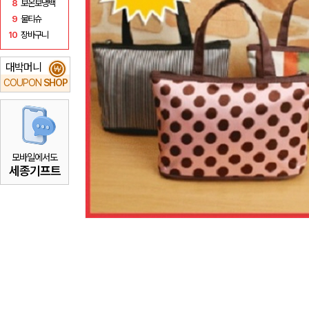
8
보온보냉백
9
물티슈
10
장바구니
대박머니
₩
COUPON
SHOP
모바일에서도
세종기프트