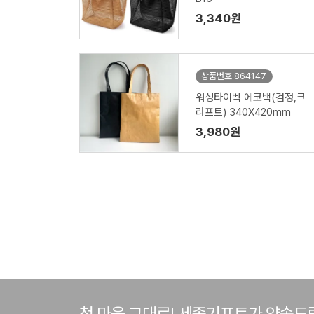
3,340원
상품번호 864147
워싱타이벡 에코백(검정,크
라프트) 340X420mm
3,980원
첫 마음 그대로! 세종기프트가 약속드