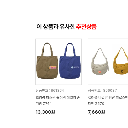
이 상품과 유사한
추천상품
상품번호 : 861364
상품번호 : 856037
초경량 타스란 숄더백 데일리 손
컬러풀 나일론 경량 크로스백
가방 Z744
더백 Z570
13,300원
7,660원