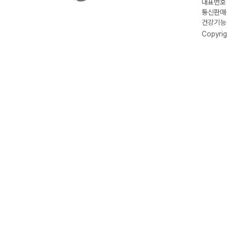
대표번호 :
통신판매신
건강기능식
Copyrig