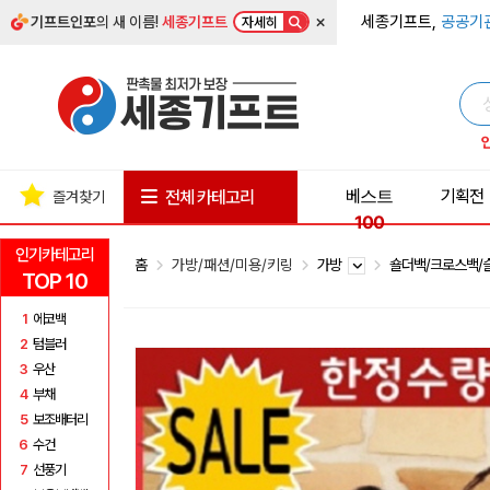
×
세종기프트,
공공기
기프트인포
의 새 이름!
세종기프트
자세히
베스트
기획전
전체 카테고리
즐겨찾기
100
인기카테고리
홈
가방/패션/미용/키링
가방
숄더백/크로스백
TOP 10
1
에코백
2
텀블러
3
우산
4
부채
5
보조배터리
6
수건
7
선풍기